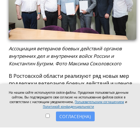
Ассоциация ветеранов боевых действий органов
внутренних дел и внутренних войск России и
Константин Бугрим. Фото Максима Соколовского
В Ростовской области реализуют ряд новых мер
поддержки ветеранов боевых действий и членов
их семей, а также социальные и патриотические
На нашем сайте используются cookie-файлы. Продолжая пользоваться данным
проекты.
сайтом, Вы подтверждаете свое согласие на использование файлов cookie в
соответствии с настоящим уведомлением,
Пользовательским соглашением
и
Политикой конфиденциальности
Региональное отделение Ассоциации ветеранов
СОГЛАСЕН(НА)
боевых действий органов внутренних дел и
внутренних войск России и Сбер договорились
объединить усилия в разработке и реализации