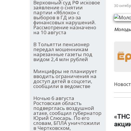
Верховный суд РФ исковое
30 октяб
заявление о снятии
партии «Яблоко» с
выборов в ГД из-за
финансовых нарушений.
Рассмотрение назначено
Молодые
на 10 августа
В Тольятти пенсионер
передал мошенникам
нарезанные газеты под
видом 2,4 млн рублей
Минцифры не планирует
вводить ограничения на
доступ детей в соцсети,
Новост
сообщили в ведомстве
Ночью 6 августа
Ростовская область
подверглась воздушной
атаке, сообщил губернатор
«ТНС
Юрий Слюсарь. По его
словам, БПЛА уничтожили
акци
в Чертковском,