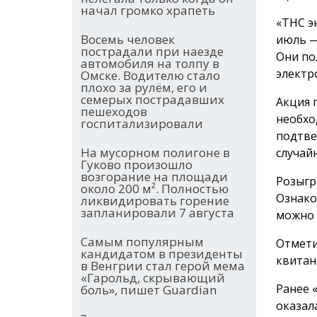
начал громко храпеть
«ТНС э
Восемь человек
июль —
пострадали при наезде
Они по
автомобиля на толпу в
электр
Омске. Водителю стало
плохо за рулём, его и
семерых пострадавших
Акция 
пешеходов
необхо
госпитализировали
подтве
На мусорном полигоне в
случай
Гуково произошло
возгорание на площади
Розыгр
около 200 м². Полностью
Ознако
ликвидировать горение
запланировали 7 августа
можно
Самым популярным
Отмети
кандидатом в президенты
квитан
в Венгрии стал герой мема
«Гарольд, скрывающий
Ранее 
боль», пишет Guardian
оказал