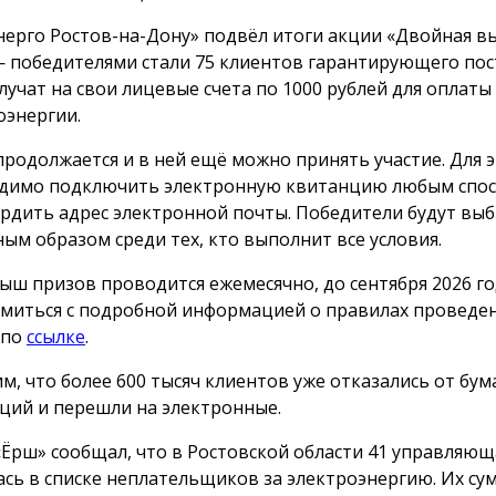
нерго Ростов-на-Дону» подвёл итоги акции «Двойная вы
 победителями стали 75 клиентов гарантирующего пос
лучат на свои лицевые счета по 1000 рублей для оплаты
оэнергии.
продолжается и в ней ещё можно принять участие. Для 
димо подключить электронную квитанцию любым спос
рдить адрес электронной почты. Победители будут вы
ным образом среди тех, кто выполнит все условия.
ыш призов проводится ежемесячно, до сентября 2026 го
миться с подробной информацией о правилах проведе
 по
ссылке
.
м, что более 600 тысяч клиентов уже отказались от бу
ций и перешли на электронные.
«Ёрш» сообщал, что в Ростовской области 41 управляю
ась в списке неплательщиков за электроэнергию. Их с