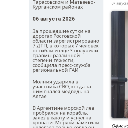
Тарасовском и Матвеево-
07 август
Курганском районах
06 августа 2026
За прошедшие сутки на
дорогах Ростовской
области зарегистрировано
7 ДТП, в которых 7 человек
погибли и ещё 3 получили
травмы различной
степени тяжести,
сообщила пресс-служба
региональной ГАИ
Молния ударила в
участника СВО, когда за
ним гнался медведь на
Алтае
В Аргентине морской лев
пробрался на корабль,
залез в каюту и уснул на
кровати. Моряки заметили
Офис ко
нелегала только когда он