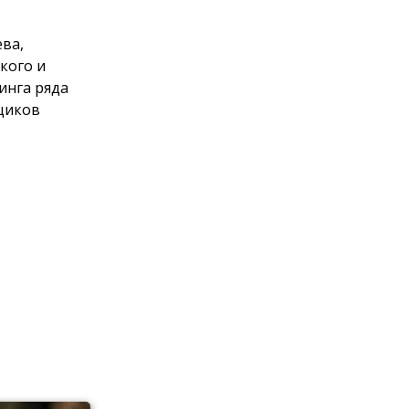
ева,
кого и
инга ряда
щиков