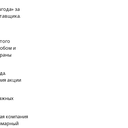
года» за
тавщика.
этого
обом и
браны
да.
ния акции
мажных
щая компания
уммарный