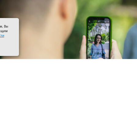
ом, Вы
оящим
сти
 со смартфоном. Фото ПАО «Мегафон»
ры МегаФона расширили частотный спектр в Семикара