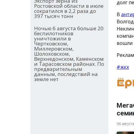
Экспорт зерна из
долг п
Ростовской области в июле
сократился в 2,2 раза до
В
анти
397 тысяч тонн
Волгод
Ночью 6 августа больше 20
Неклин
беспилотников
компан
уничтожили в
вошли 
Чертковском,
Миллеровском,
Шолоховском,
Реклам
Верхнедонском, Каменском
и Тарасовском районах. По
#жкх
предварительным
данным, последствий на
земле нет
Мега
семи
06 август