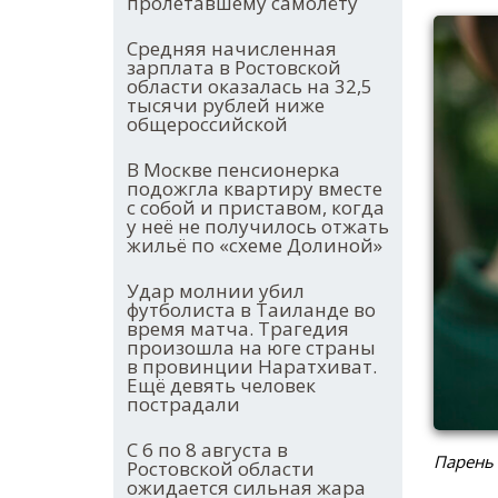
пролетавшему самолёту
Средняя начисленная
зарплата в Ростовской
области оказалась на 32,5
тысячи рублей ниже
общероссийской
В Москве пенсионерка
подожгла квартиру вместе
с собой и приставом, когда
у неё не получилось отжать
жильё по «схеме Долиной»
Удар молнии убил
футболиста в Таиланде во
время матча. Трагедия
произошла на юге страны
в провинции Наратхиват.
Ещё девять человек
пострадали
С 6 по 8 августа в
Парень
Ростовской области
ожидается сильная жара