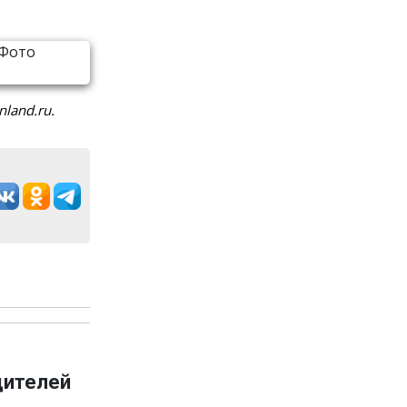
land.ru.
дителей