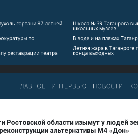
ухоль гортани 87-летней
Школа № 39 Таганрога выш
школьных музеев
рокуратуры по
В воде и на пляжах Таган
Летняя жара в Таганроге 
апу реставрации театра
конца выходных
ГЛАВНОЕ
ИНТЕРВЬЮ
НОВОСТИ
КО
ти Ростовской области изымут у людей з
 реконструкции альтернативы М4 «Дон»