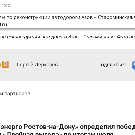
я 2020
по реконструкции автодороги Азов – Староминская. Фото don
Сергей Деркачёв
Поделиться:
и партнёров
 энерго Ростов-на-Дону» определил побе
и «Двойная выгода» по итогам июля