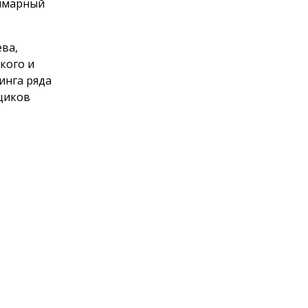
уммарный
ева,
кого и
инга ряда
щиков