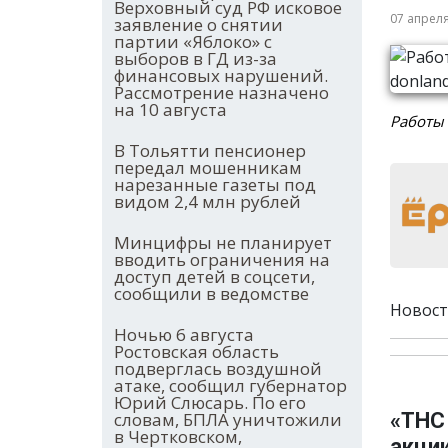
Верховный суд РФ исковое
07 апрел
заявление о снятии
партии «Яблоко» с
выборов в ГД из-за
финансовых нарушений.
Рассмотрение назначено
на 10 августа
Работы 
В Тольятти пенсионер
передал мошенникам
нарезанные газеты под
видом 2,4 млн рублей
Минцифры не планирует
вводить ограничения на
доступ детей в соцсети,
сообщили в ведомстве
Новост
Ночью 6 августа
Ростовская область
подверглась воздушной
атаке, сообщил губернатор
Юрий Слюсарь. По его
«ТНС
словам, БПЛА уничтожили
в Чертковском,
акци