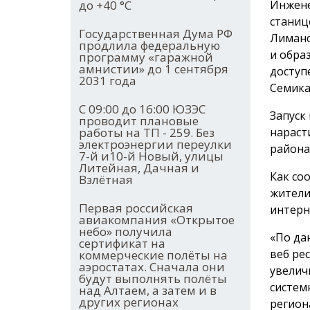
Инжене
до +40 °С
станиц
Государственная Дума РФ
Лиманс
продлила федеральную
и обра
программу «гаражной
амнистии» до 1 сентября
доступ
2031 года
Семика
С 09:00 до 16:00 ЮЗЭС
Запуск
проводит плановые
нараст
работы на ТП - 259. Без
электроэнергии переулки
района
7-й и10-й Новый, улицы
Литейная, Дачная и
Как со
Взлётная
жители
Первая российская
интерн
авиакомпания «Открытое
небо» получила
«По да
сертификат на
веб ре
коммерческие полёты на
аэростатах. Сначала они
увелич
будут выполнять полёты
систем
над Алтаем, а затем и в
других регионах
регион