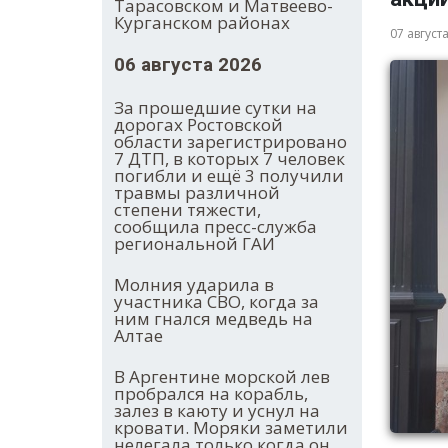
Тарасовском и Матвеево-
Курганском районах
07 август
06 августа 2026
За прошедшие сутки на
дорогах Ростовской
области зарегистрировано
7 ДТП, в которых 7 человек
погибли и ещё 3 получили
травмы различной
степени тяжести,
сообщила пресс-служба
региональной ГАИ
Молния ударила в
участника СВО, когда за
ним гнался медведь на
Алтае
В Аргентине морской лев
пробрался на корабль,
залез в каюту и уснул на
кровати. Моряки заметили
нелегала только когда он