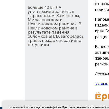
от раз
Больше 40 БПЛА
подчер
уничтожили за ночь в
Тарасовском, Каменском,
Напомн
Миллеровском и
Неклиновском районах. В
издели
Неклиновском районе в
края. 
результате падения
обломков БПЛА загорелась
расцве
трава, пожар оперативно
потушили
Ранее 
активн
жанрам
регион
Реклам
#связь
На нашем сайте используются cookie-файлы. Продолжая пользоваться данным сайт