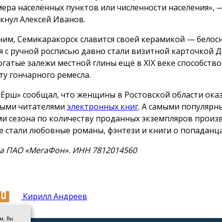
мера населённых пунктов или численности населения», 
кнул Алексей Иванов.
им, Семикаракорск славится своей керамикой — бело
я с ручной росписью давно стали визитной карточкой 
Богатые залежи местной глины ещё в XIX веке способств
ту гончарного ремесла.
«Ёрш» сообщал, что женщины в Ростовской области ока
ыми читателями
электронных книг
. А самыми популяр
и сезона по количеству проданных экземпляров произ
е стали любовные романы, фэнтези и книги о попаданца
а ПАО «МегаФон». ИНН 7812014560
Кирилл Андреев
ом, Вы