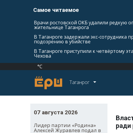
Самое читаемое
Врачи ростовской ОКБ удалили редкую оп
жительнице Таганрога
В Таганроге задержали экс-сотрудника п
подозрению в убийстве
В Таганроге приступили к четвёртому эт
Чехова
°C
Таганрог
07 августа 2026
Влас
Лидер партии «Родина»
ради
Алексей Журавлев подал в