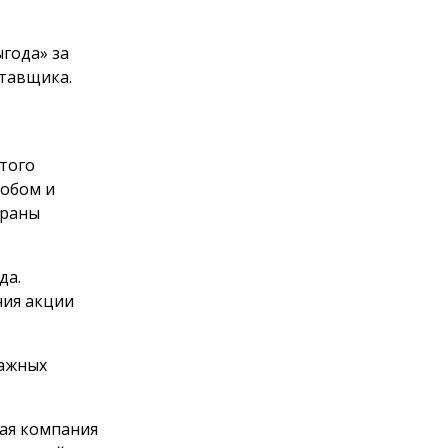
года» за
тавщика.
этого
обом и
браны
да.
ния акции
мажных
щая компания