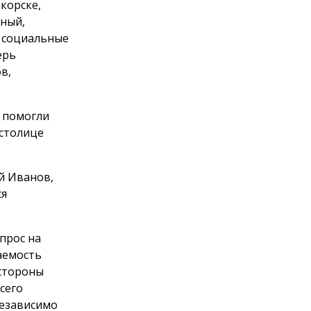
корске,
тный,
, социальные
ерь
в,
 помогли
 столице
й Иванов,
ся
прос на
аемость
 стороны
сего
независимо