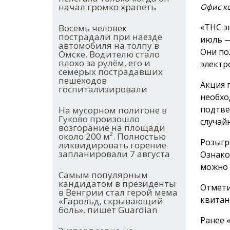
начал громко храпеть
Офис ко
«ТНС э
Восемь человек
пострадали при наезде
июль —
автомобиля на толпу в
Они по
Омске. Водителю стало
плохо за рулём, его и
электр
семерых пострадавших
пешеходов
Акция 
госпитализировали
необхо
подтве
На мусорном полигоне в
Гуково произошло
случай
возгорание на площади
около 200 м². Полностью
Розыгр
ликвидировать горение
запланировали 7 августа
Ознако
можно
Самым популярным
кандидатом в президенты
Отмети
в Венгрии стал герой мема
квитан
«Гарольд, скрывающий
боль», пишет Guardian
Ранее 