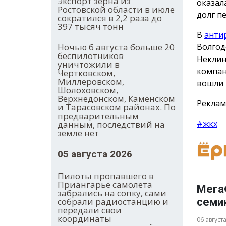
Экспорт зерна из
оказал
Ростовской области в июле
долг п
сократился в 2,2 раза до
397 тысяч тонн
В
анти
Волгод
Ночью 6 августа больше 20
беспилотников
Неклин
уничтожили в
компан
Чертковском,
Миллеровском,
вошли 
Шолоховском,
Верхнедонском, Каменском
Реклам
и Тарасовском районах. По
предварительным
#жкх
данным, последствий на
земле нет
05 августа 2026
Пилоты пропавшего в
Приангарье самолета
Мега
забрались на сопку, сами
семи
собрали радиостанцию и
передали свои
координаты
06 август