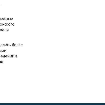
—
снежные
Донского
овали
зались более
ными
ведений в
х.