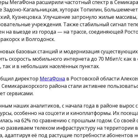
ры МегаФона расширили частотный спектр в Семикара
е Задоно-Кагальницкая, хуторах Топилин, Большемече
кий, Кузнецовка. Улучшение затронуло жилые массивы
зовательные учреждения. Также стабильный сигнал теп
ен на выезде из города — на трассе, соединяющей Росто
ракорск и Волгодонск.
 новых базовых станций и модернизация существующих
ить скорость мобильного интернета до 70 Мбит/с как в
, так и в небольших населённых пунктах.
общил директор
МегаФона
в Ростовской области Алексе
 Семикаракорского района стали активнее пользовать
ет сервисами.
нным наших аналитиков, с начала года в районе вырос с
сурсы, особенно на соцсети и киноплатформы. Их посещ
илась на 62% по сравнению с прошлым годом. Со своей
но развиваем телеком инфраструктуру на территории в
а, адаптируя её под растущие потребности абонентов 