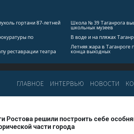
ухоль гортани 87-летней
Школа № 39 Таганрога выш
школьных музеев
рокуратуры по
В воде и на пляжах Таган
Летняя жара в Таганроге 
апу реставрации театра
конца выходных
ГЛАВНОЕ
ИНТЕРВЬЮ
НОВОСТИ
КО
ти Ростова решили построить себе особня
орической части города