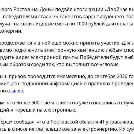
нерго Ростов-на-Дону» подвёл итоги акции «Двойная вы
 победителями стали 75 клиентов гарантирующего пос
лучат на свои лицевые счета по 1000 рублей для оплаты
оэнергии.
продолжается и в ней ещё можно принять участие. Для 
димо подключить электронную квитанцию любым спос
рдить адрес электронной почты. Победители будут вы
ным образом среди тех, кто выполнит все условия.
ыш призов проводится ежемесячно, до сентября 2026 го
миться с подробной информацией о правилах проведе
 по
ссылке
.
м, что более 600 тысяч клиентов уже отказались от бу
ций и перешли на электронные.
«Ёрш» сообщал, что в Ростовской области 41 управляю
ась в списке неплательщиков за электроэнергию. Их с