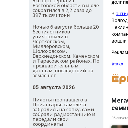
Экспорт зерна из
долг п
Ростовской области в июле
сократился в 2,2 раза до
В
анти
397 тысяч тонн
Волгод
Ночью 6 августа больше 20
Неклин
беспилотников
компан
уничтожили в
вошли 
Чертковском,
Миллеровском,
Шолоховском,
Реклам
Верхнедонском, Каменском
и Тарасовском районах. По
#жкх
предварительным
данным, последствий на
земле нет
05 августа 2026
Пилоты пропавшего в
Мега
Приангарье самолета
семи
забрались на сопку, сами
собрали радиостанцию и
06 август
передали свои
координаты