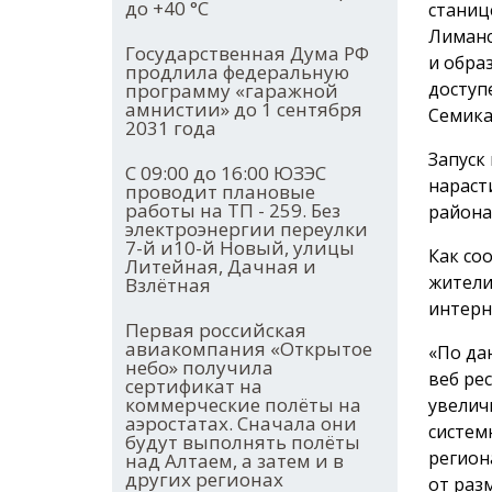
до +40 °С
станиц
Лиманс
Государственная Дума РФ
и обра
продлила федеральную
доступ
программу «гаражной
амнистии» до 1 сентября
Семика
2031 года
Запуск
С 09:00 до 16:00 ЮЗЭС
нараст
проводит плановые
работы на ТП - 259. Без
района
электроэнергии переулки
7-й и10-й Новый, улицы
Как со
Литейная, Дачная и
жители
Взлётная
интерн
Первая российская
авиакомпания «Открытое
«По да
небо» получила
веб ре
сертификат на
коммерческие полёты на
увелич
аэростатах. Сначала они
систем
будут выполнять полёты
регион
над Алтаем, а затем и в
других регионах
от раз