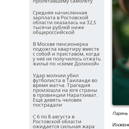
пролетавшему самолёту
Средняя начисленная
зарплата в Ростовской
области оказалась на 32,5
тысячи рублей ниже
общероссийской
В Москве пенсионерка
подожгла квартиру вместе
с собой и приставом, когда
у неё не получилось отжать
жильё по «схеме Долиной»
Удар молнии убил
футболиста в Таиланде во
время матча. Трагедия
произошла на юге страны
в провинции Наратхиват.
Ещё девять человек
пострадали
Парень
С 6 по 8 августа в
Ростовской области
Инжене
ожидается сильная жара