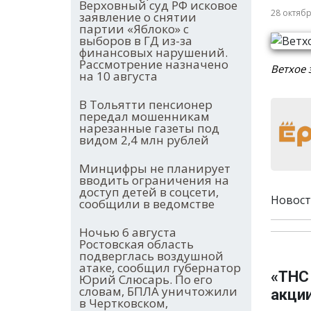
Верховный суд РФ исковое
28 октяб
заявление о снятии
партии «Яблоко» с
выборов в ГД из-за
финансовых нарушений.
Рассмотрение назначено
Ветхое 
на 10 августа
В Тольятти пенсионер
передал мошенникам
нарезанные газеты под
видом 2,4 млн рублей
Минцифры не планирует
вводить ограничения на
доступ детей в соцсети,
Новост
сообщили в ведомстве
Ночью 6 августа
Ростовская область
подверглась воздушной
атаке, сообщил губернатор
«ТНС
Юрий Слюсарь. По его
словам, БПЛА уничтожили
акци
в Чертковском,