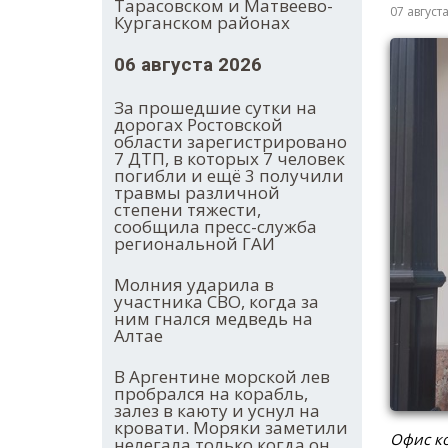
Тарасовском и Матвеево-
07 август
Курганском районах
06 августа 2026
За прошедшие сутки на
дорогах Ростовской
области зарегистрировано
7 ДТП, в которых 7 человек
погибли и ещё 3 получили
травмы различной
степени тяжести,
сообщила пресс-служба
региональной ГАИ
Молния ударила в
участника СВО, когда за
ним гнался медведь на
Алтае
В Аргентине морской лев
пробрался на корабль,
залез в каюту и уснул на
кровати. Моряки заметили
Офис ко
нелегала только когда он