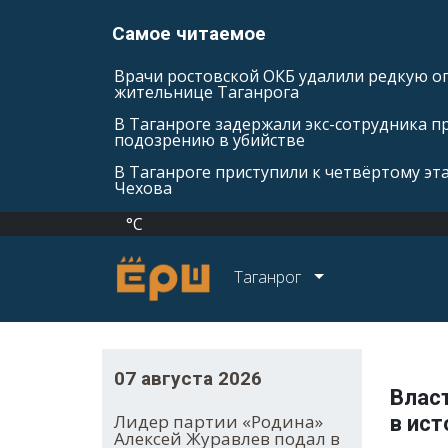
Самое читаемое
Врачи ростовской ОКБ удалили редкую оп
жительнице Таганрога
В Таганроге задержали экс-сотрудника п
подозрению в убийстве
В Таганроге приступили к четвёртому эт
Чехова
°C
Таганрог
07 августа 2026
Влас
Лидер партии «Родина»
в ист
Алексей Журавлев подал в