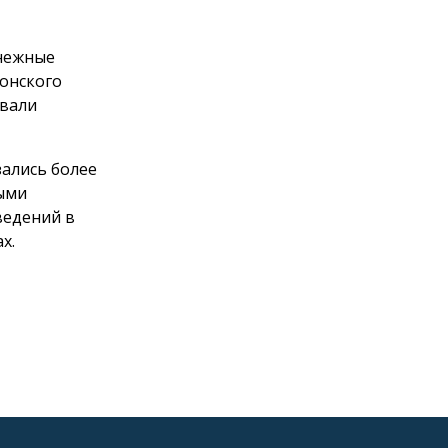
снежные
Донского
овали
зались более
ными
ведений в
х.