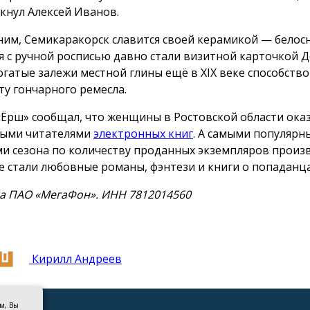
кнул Алексей Иванов.
им, Семикаракорск славится своей керамикой — бело
я с ручной росписью давно стали визитной карточкой 
Богатые залежи местной глины ещё в XIX веке способств
ту гончарного ремесла.
«Ёрш» сообщал, что женщины в Ростовской области ока
ыми читателями
электронных книг
. А самыми популяр
и сезона по количеству проданных экземпляров произ
е стали любовные романы, фэнтези и книги о попаданца
а ПАО «МегаФон». ИНН 7812014560
Кирилл Андреев
ом, Вы