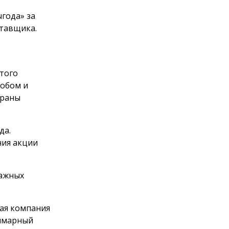
года» за
тавщика.
этого
обом и
браны
да.
ния акции
мажных
щая компания
уммарный