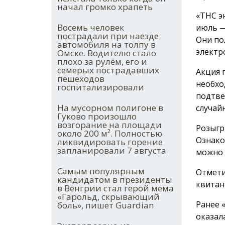
начал громко храпеть
«ТНС э
Восемь человек
июль —
пострадали при наезде
Они по
автомобиля на толпу в
электр
Омске. Водителю стало
плохо за рулём, его и
семерых пострадавших
Акция 
пешеходов
необхо
госпитализировали
подтве
На мусорном полигоне в
случай
Гуково произошло
возгорание на площади
Розыгр
около 200 м². Полностью
Ознако
ликвидировать горение
запланировали 7 августа
можно
Самым популярным
Отмети
кандидатом в президенты
квитан
в Венгрии стал герой мема
«Гарольд, скрывающий
Ранее 
боль», пишет Guardian
оказал