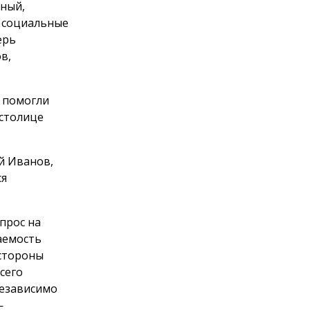
тный,
, социальные
ерь
в,
 помогли
 столице
й Иванов,
ся
прос на
аемость
 стороны
сего
независимо
—