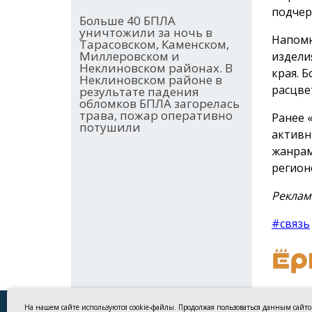
подчер
Больше 40 БПЛА
уничтожили за ночь в
Напомн
Тарасовском, Каменском,
Миллеровском и
издели
Неклиновском районах. В
края. 
Неклиновском районе в
расцве
результате падения
обломков БПЛА загорелась
трава, пожар оперативно
Ранее 
потушили
активн
жанрам
регион
Реклам
#связь
На нашем сайте используются cookie-файлы. Продолжая пользоваться данным сайт