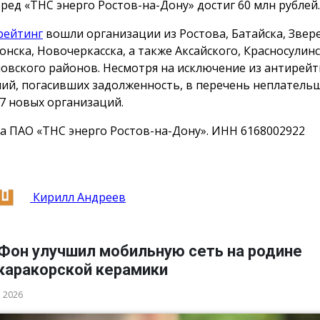
еред «ТНС энерго Ростов-на-Дону» достиг 60 млн рублей.
рейтинг
вошли организации из Ростова, Батайска, Звер
онска, Новочеркасска, а также Аксайского, Красносулинс
овского районов. Несмотря на исключение из антирейт
ий, погасивших задолженность, в перечень неплатель
7 новых организаций.
а ПАО «ТНС энерго Ростов-на-Дону». ИНН 6168002922
Кирилл Андреев
Фон улучшил мобильную сеть на родине
каракорской керамики
а 2026