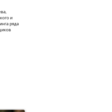
ева,
кого и
инга ряда
щиков