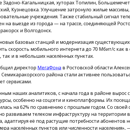
е Задоно-Кагальницкая, хуторах Топилин, Большемече
кий, Кузнецовка. Улучшение затронуло жилые массивы
зовательные учреждения. Также стабильный сигнал теп
ен на выезде из города — на трассе, соединяющей Росто
ракорск и Волгодонск.
 новых базовых станций и модернизация существующих
ить скорость мобильного интернета до 70 Мбит/с как в
, так и в небольших населённых пунктах.
общил директор
МегаФона
в Ростовской области Алексе
 Семикаракорского района стали активнее пользовать
ет сервисами.
нным наших аналитиков, с начала года в районе вырос с
сурсы, особенно на соцсети и киноплатформы. Их посещ
илась на 62% по сравнению с прошлым годом. Со своей
но развиваем телеком инфраструктуру на территории в
а, адаптируя её под растущие потребности абонентов 
мера населённых пунктов или численности населения», 