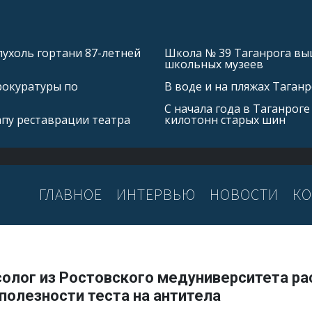
ухоль гортани 87-летней
Школа № 39 Таганрога выш
школьных музеев
рокуратуры по
В воде и на пляжах Таган
С начала года в Таганроге
апу реставрации театра
килотонн старых шин
ГЛАВНОЕ
ИНТЕРВЬЮ
НОВОСТИ
КО
солог из Ростовского медуниверситета ра
полезности теста на антитела