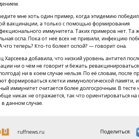
дением.
едите мне хоть один пример, когда эпидемию победил
ой вакцинации, а только с помощью формирования
фекционального иммунитета. Таких примеров нет. Та 
льная оспа. Пока от неё всех не привили, инфекцию поб
 А что теперь? Кто-то болеет оспой? — говорит она.
ц Харсеева добавила, что низкий уровень антител посл
ации ни о чём не говорит и бежать ревакцинироватьс
полгода) ни в коем случае нельзя. По её словам, после 
ют формироваться клетки иммунологической памяти, 
ный иммунитет считается более долгосрочным. В тесте 
обще никак не отражается, так что ориентироваться на 
 в данном случае.
ruffnews.ru
Поделиться: