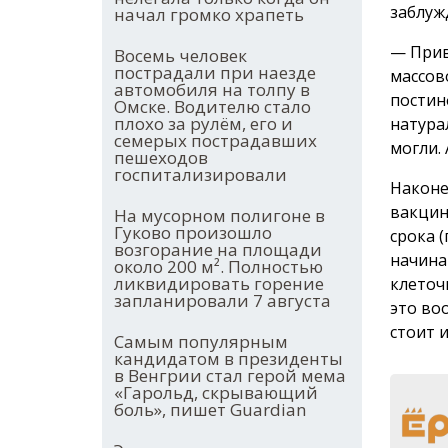
заблуж
начал громко храпеть
— Прив
Восемь человек
пострадали при наезде
массов
автомобиля на толпу в
постин
Омске. Водителю стало
плохо за рулём, его и
натура
семерых пострадавших
могли.
пешеходов
госпитализировали
Наконе
вакцин
На мусорном полигоне в
Гуково произошло
срока (
возгорание на площади
начина
около 200 м². Полностью
ликвидировать горение
клеточ
запланировали 7 августа
это во
стоит и
Самым популярным
кандидатом в президенты
в Венгрии стал герой мема
«Гарольд, скрывающий
боль», пишет Guardian