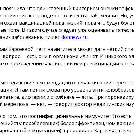
т пояснила, что единственный критерием оценки эффе
зации считается подсчёт количества заболевших. Но, у
ии охват вакцинацией пока низкий, пока что будут боле
ые тоже. В таком случае следует уже оценивать тяжест
ания заболевания, пишет
donnews.ru
.
вам Харсеевой, тест на антитела может дать чёткий отв
н вопрос — есть они в организме или нет. И никакого в
е о прохождении вакцинации или ревакцинации он ок
.
 методические рекомендации о ревакцинации через по
ации. И там нет ни слова про уровень антителообразов
паратите, дифтерии и столбняке — есть. При коронавиру
й мере пока, — нет, — говорит доктор медицинских нау
 о том, что постинфекциональный иммунитет (то есть
ющийся у переболевших) более эффективен, чем вакци
ированный вакцинацией), продолжает Харсеева, также 