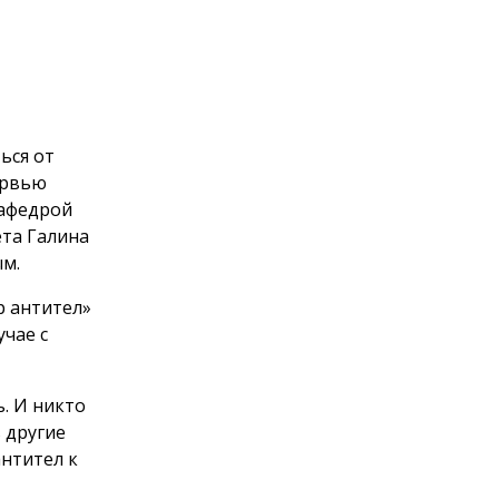
ься от
ервью
кафедрой
ета Галина
ым.
р антител»
учае с
. И никто
ь другие
антител к