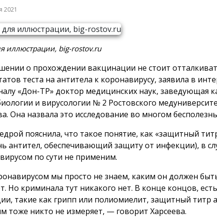
я 2021
я иллюстрации, big-rostov.ru
шении о прохождении вакцинации не стоит отталкиват
татов теста на антитела к коронавирусу, заявила в инт
налу «Дон-ТР» доктор медицинских наук, заведующая 
иологии и вирусологии № 2 Ростовского медуниверсит
ва. Она назвала это исследование во многом бесполезн
едрой пояснила, что такое понятие, как «защитный тит
нь антител, обеспечивающий защиту от инфекции), в сл
вирусом по сути не применим.
ронавирусом мы просто не знаем, каким он должен быть
ет. Но криминала тут никакого нет. В конце концов, ест
ии, такие как грипп или полиомиелит, защитный титр 
м тоже никто не измеряет, — говорит Харсеева.