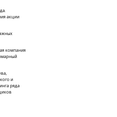
да.
ния акции
мажных
щая компания
уммарный
ева,
кого и
инга ряда
щиков