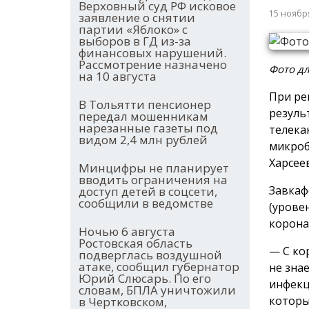
Верховный суд РФ исковое
15 ноябр
заявление о снятии
партии «Яблоко» с
выборов в ГД из-за
финансовых нарушений.
Рассмотрение назначено
Фото дл
на 10 августа
При ре
В Тольятти пенсионер
резуль
передал мошенникам
нарезанные газеты под
телека
видом 2,4 млн рублей
микроб
Харсее
Минцифры не планирует
вводить ограничения на
Завкаф
доступ детей в соцсети,
сообщили в ведомстве
(урове
корона
Ночью 6 августа
Ростовская область
— С ко
подверглась воздушной
атаке, сообщил губернатор
не зна
Юрий Слюсарь. По его
инфекц
словам, БПЛА уничтожили
которы
в Чертковском,