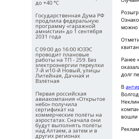
до +40 °С
Розыгр
Государственная Дума РФ
Ознако
продлила федеральную
программу «гаражной
можно
амнистии» до 1 сентября
2031 года
Отмети
квитан
С 09:00 до 16:00 ЮЗЭС
проводит плановые
Ранее 
работы на ТП - 259. Без
электроэнергии переулки
оказал
7-й и10-й Новый, улицы
долг п
Литейная, Дачная и
Взлётная
В
анти
Первая российская
Волгод
авиакомпания «Открытое
Неклин
небо» получила
компан
сертификат на
коммерческие полёты на
вошли 
аэростатах. Сначала они
будут выполнять полёты
Реклам
над Алтаем, а затем и в
других регионах