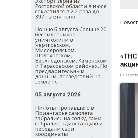
Экспорт зерна из
Ростовской области в июле
сократился в 2,2 раза до
397 тысяч тонн
Новост
Ночью 6 августа больше 20
беспилотников
уничтожили в
Чертковском,
Миллеровском,
Шолоховском,
«ТНС
Верхнедонском, Каменском
акци
и Тарасовском районах. По
предварительным
07 август
данным, последствий на
земле нет
05 августа 2026
Пилоты пропавшего в
Приангарье самолета
забрались на сопку, сами
собрали радиостанцию и
передали свои
координаты