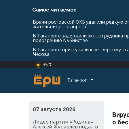
Самое читаемое
Врачи ростовской ОКБ удалили редкую оп
жительнице Таганрога
В Таганроге задержали экс-сотрудника п
подозрению в убийстве
В Таганроге приступили к четвёртому эт
Чехова
35°C
Таганрог
07 августа 2026
Виру
Лидер партии «Родина»
о бес
Алексей Журавлев подал в