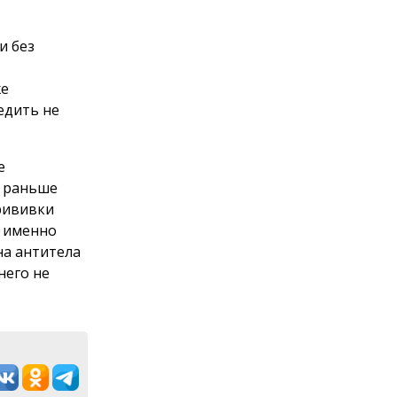
и без
же
едить не
е
я раньше
прививки
и именно
на антитела
него не