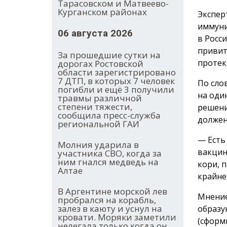
Тарасовском и Матвеево-
Курганском районах
Экспер
иммуни
06 августа 2026
в Росс
привит
За прошедшие сутки на
протек
дорогах Ростовской
области зарегистрировано
7 ДТП, в которых 7 человек
По сло
погибли и ещё 3 получили
на оди
травмы различной
степени тяжести,
решени
сообщила пресс-служба
должен
региональной ГАИ
— Есть
Молния ударила в
вакцин
участника СВО, когда за
ним гнался медведь на
кори, 
Алтае
крайне
В Аргентине морской лев
Мнение
пробрался на корабль,
залез в каюту и уснул на
образу
кровати. Моряки заметили
(сформ
нелегала только когда он