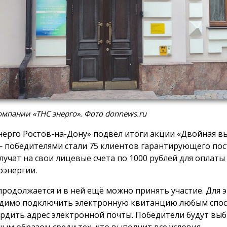
мпании «ТНС энерго». Фото donnews.ru
нерго Ростов-на-Дону» подвёл итоги акции «Двойная вы
 победителями стали 75 клиентов гарантирующего пос
лучат на свои лицевые счета по 1000 рублей для оплаты
оэнергии.
продолжается и в ней ещё можно принять участие. Для 
димо подключить электронную квитанцию любым спос
рдить адрес электронной почты. Победители будут вы
ным образом среди тех, кто выполнит все условия.