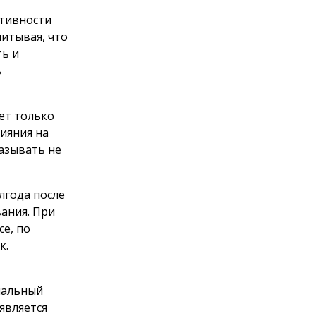
ктивности
читывая, что
ть и
ь
ет только
лияния на
азывать не
лгода после
ания. При
се, по
к.
нальный
является