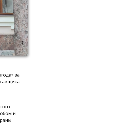
года» за
тавщика.
этого
обом и
браны