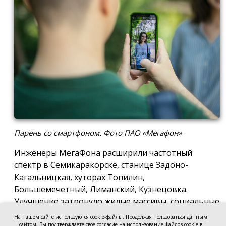
Парень со смартфоном. Фото ПАО «Мегафон»
Инженеры МегаФона расширили частотный
спектр в Семикаракорске, станице Задоно-
Кагальницкая, хуторах Топилин,
Большемечетный, Лиманский, Кузнецовка.
Улучшение затронуло жилые массивы, социальные
и образовательные учреждения. Также
На нашем сайте используются cookie-файлы. Продолжая пользоваться данным
стабильный сигнал теперь доступен на выезде из
сайтом, Вы подтверждаете свое согласие на использование файлов cookie в