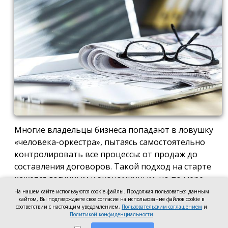
Многие владельцы бизнеса попадают в ловушку
«человека-оркестра», пытаясь самостоятельно
контролировать все процессы: от продаж до
составления договоров. Такой подход на старте
кажется логичным и экономичным, но по мере
роста компании он неизбежно становится
На нашем сайте используются cookie-файлы. Продолжая пользоваться данным
сайтом, Вы подтверждаете свое согласие на использование файлов cookie в
тормозом развития. Собственник просто тонет в
соответствии с настоящим уведомлением,
Пользовательским соглашением
и
операционке, теряя фокус на стратегических целях
Политикой конфиденциальности
и масштабировании.