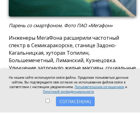
Парень со смартфоном. Фото ПАО «Мегафон»
Инженеры МегаФона расширили частотный
спектр в Семикаракорске, станице Задоно-
Кагальницкая, хуторах Топилин,
Большемечетный, Лиманский, Кузнецовка.
Улучшение затронуло жилые массивы, социальные
и образовательные учреждения. Также
На нашем сайте используются cookie-файлы. Продолжая пользоваться данным
стабильный сигнал теперь доступен на выезде из
сайтом, Вы подтверждаете свое согласие на использование файлов cookie в
соответствии с настоящим уведомлением,
Пользовательским соглашением
и
города — на трассе, соединяющей Ростов,
Политикой конфиденциальности
Семикаракорск и Волгодонск.
СОГЛАСЕН(НА)
Запуск новых базовых станций и модернизация
существующих помогли нарастить скорость
мобильного интернета до 70 Мбит/с как в столице
района, так и в небольших населённых пунктах.