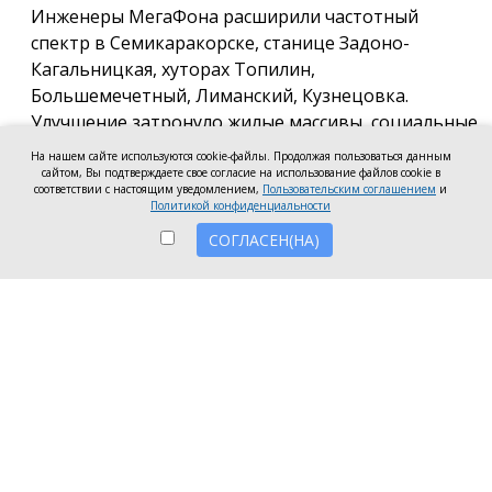
Инженеры МегаФона расширили частотный
спектр в Семикаракорске, станице Задоно-
Кагальницкая, хуторах Топилин,
Большемечетный, Лиманский, Кузнецовка.
Улучшение затронуло жилые массивы, социальные
и образовательные учреждения. Также
На нашем сайте используются cookie-файлы. Продолжая пользоваться данным
стабильный сигнал теперь доступен на выезде из
сайтом, Вы подтверждаете свое согласие на использование файлов cookie в
соответствии с настоящим уведомлением,
Пользовательским соглашением
и
города — на трассе, соединяющей Ростов,
Политикой конфиденциальности
Семикаракорск и Волгодонск.
СОГЛАСЕН(НА)
Запуск новых базовых станций и модернизация
существующих помогли нарастить скорость
мобильного интернета до 70 Мбит/с как в столице
района, так и в небольших населённых пунктах.
Как сообщил директор
МегаФона
в Ростовской
области Алексей Иванов, жители
Семикаракорского района стали активнее
пользоваться интернет сервисами.