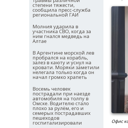
травмы различной
степени тяжести,
сообщила пресс-служба
региональной ГАИ
Молния ударила в
участника СВО, когда за
ним гнался медведь на
Алтае
В Аргентине морской лев
пробрался на корабль,
залез в каюту и уснул на
кровати. Моряки заметили
нелегала только когда он
начал громко храпеть
Восемь человек
пострадали при наезде
автомобиля на толпу в
Омске. Водителю стало
плохо за рулём, его и
семерых пострадавших
пешеходов
Офис ко
госпитализировали