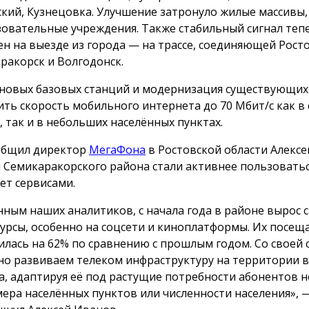
кий, Кузнецовка. Улучшение затронуло жилые массивы
зовательные учреждения. Также стабильный сигнал теп
ен на выезде из города — на трассе, соединяющей Росто
ракорск и Волгодонск.
 новых базовых станций и модернизация существующих
ить скорость мобильного интернета до 70 Мбит/с как в
, так и в небольших населённых пунктах.
общил директор
МегаФона
в Ростовской области Алексе
 Семикаракорского района стали активнее пользовать
ет сервисами.
нным наших аналитиков, с начала года в районе вырос с
сурсы, особенно на соцсети и киноплатформы. Их посещ
илась на 62% по сравнению с прошлым годом. Со своей
но развиваем телеком инфраструктуру на территории в
а, адаптируя её под растущие потребности абонентов 
мера населённых пунктов или численности населения», 