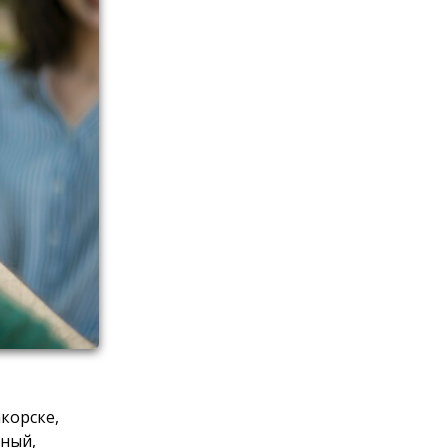
корске,
тный,