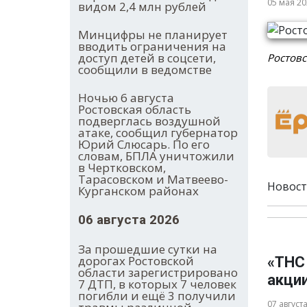
05 мая 2
видом 2,4 млн рублей
Минцифры не планирует
вводить ограничения на
доступ детей в соцсети,
Ростовс
сообщили в ведомстве
Ночью 6 августа
Ростовская область
подверглась воздушной
атаке, сообщил губернатор
Юрий Слюсарь. По его
словам, БПЛА уничтожили
в Чертковском,
Тарасовском и Матвеево-
Новост
Курганском районах
06 августа 2026
За прошедшие сутки на
дорогах Ростовской
«ТНС
области зарегистрировано
акци
7 ДТП, в которых 7 человек
погибли и ещё 3 получили
07 август