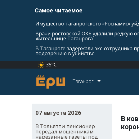
Самое читаемое
Имущество таганрогского «Роснамис» уйд
Врачи ростовской ОКБ удалили редкую оп
жительнице Таганрога
В Таганроге задержали экс-сотрудника п
подозрению в убийстве
35°C
Таганрог
07 августа 2026
В ко
В Тольятти пенсионер
коро
передал мошенникам
нарезанные газеты под