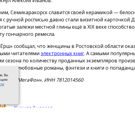
кнул Алексей Иванов.
им, Семикаракорск славится своей керамикой — бело
я с ручной росписью давно стали визитной карточкой 
Богатые залежи местной глины ещё в XIX веке способств
ту гончарного ремесла.
«Ёрш» сообщал, что женщины в Ростовской области ока
ыми читателями
электронных книг
. А самыми популяр
и сезона по количеству проданных экземпляров произ
е стали любовные романы, фэнтези и книги о попаданца
ом, Вы
а ПАО «МегаФон». ИНН 7812014560
оящим
сти
Кирилл Андреев
нтакты
Новости партнеров
Политика конфидинциальности