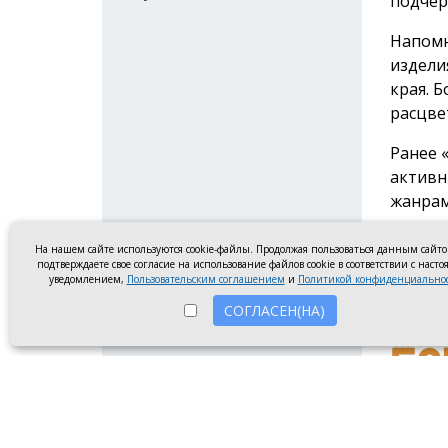
подчер
Напомн
издели
края. 
расцве
Ранее 
активн
жанрам
регион
На нашем сайте используются cookie-файлы. Продолжая пользоваться данным сайт
Реклам
подтверждаете свое согласие на использование файлов cookie в соответствии с наст
уведомлением,
Пользовательским соглашением
и
Политикой конфиденциально
#связь
СОГЛАСЕН(НА)
О проекте
Реклама
Ко