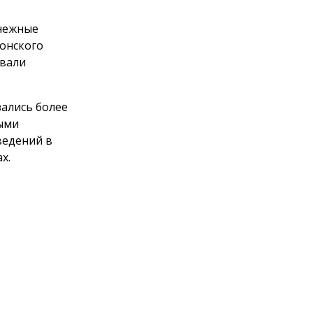
снежные
Донского
овали
зались более
ными
ведений в
х.
Пользовательское