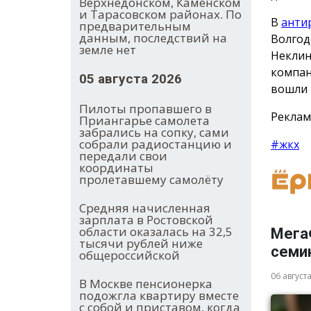
Верхнедонском, Каменском
и Тарасовском районах. По
В
анти
предварительным
данным, последствий на
Волгод
земле нет
Неклин
компан
05 августа 2026
вошли 
Пилоты пропавшего в
Реклам
Приангарье самолета
забрались на сопку, сами
собрали радиостанцию и
#жкх
передали свои
координаты
пролетавшему самолёту
Средняя начисленная
зарплата в Ростовской
области оказалась на 32,5
Мега
тысячи рублей ниже
семи
общероссийской
06 август
В Москве пенсионерка
подожгла квартиру вместе
с собой и приставом, когда