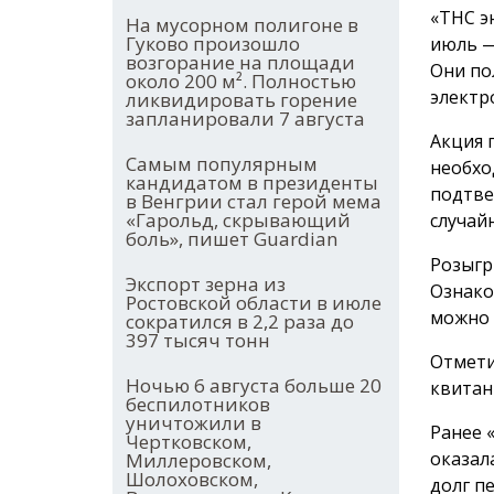
«ТНС э
На мусорном полигоне в
Гуково произошло
июль —
возгорание на площади
Они по
около 200 м². Полностью
электр
ликвидировать горение
запланировали 7 августа
Акция 
Самым популярным
необхо
кандидатом в президенты
подтве
в Венгрии стал герой мема
«Гарольд, скрывающий
случай
боль», пишет Guardian
Розыгр
Экспорт зерна из
Ознако
Ростовской области в июле
можно
сократился в 2,2 раза до
397 тысяч тонн
Отмети
Ночью 6 августа больше 20
квитан
беспилотников
уничтожили в
Ранее 
Чертковском,
оказал
Миллеровском,
Шолоховском,
долг п