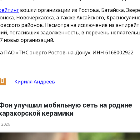
рейтинг
вошли организации из Ростова, Батайска, Звер
онска, Новочеркасска, а также Аксайского, Красносулинс
овского районов. Несмотря на исключение из антирейт
ий, погасивших задолженность, в перечень неплатель
7 новых организаций.
а ПАО «ТНС энерго Ростов-на-Дону». ИНН 6168002922
Кирилл Андреев
Фон улучшил мобильную сеть на родине
каракорской керамики
а 2026