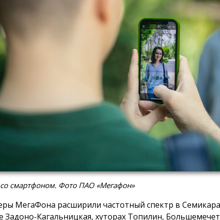
 со смартфоном. Фото ПАО «Мегафон»
ры МегаФона расширили частотный спектр в Семикара
е Задоно-Кагальницкая, хуторах Топилин, Большемече