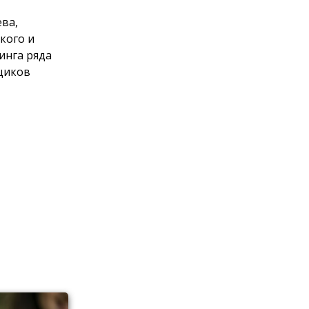
ева,
кого и
инга ряда
щиков