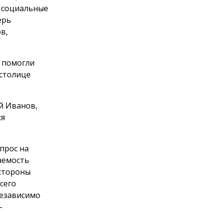
, социальные
ерь
в,
 помогли
 столице
й Иванов,
ся
прос на
аемость
 стороны
сего
независимо
—