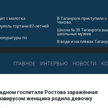
ёт с молотка
В Таганроге приступили к
Чехова
ухоль гортани 87-летней
Школа № 39 Таганрога выш
школьных музеев
рокуратуры по
В воде и на пляжах Таган
ГЛАВНОЕ
ИНТЕРВЬЮ
НОВОСТИ
КО
видном госпитале Ростова заражённая
навирусом женщина родила девочку