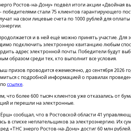
нерго Ростов-на-Дону» подвёл итоги акции «Двойная вы
 победителями стали 75 клиентов гарантирующего пос
лучат на свои лицевые счета по 1000 рублей для оплаты
оэнергии.
продолжается и в ней ещё можно принять участие. Для 
димо подключить электронную квитанцию любым спос
рдить адрес электронной почты. Победители будут вы
ным образом среди тех, кто выполнит все условия.
ыш призов проводится ежемесячно, до сентября 2026 го
миться с подробной информацией о правилах проведе
 по
ссылке
.
м, что более 600 тысяч клиентов уже отказались от бу
ций и перешли на электронные.
«Ёрш» сообщал, что в Ростовской области 41 управляю
ась в списке неплательщиков за электроэнергию. Их с
еред «ТНС энерго Ростов-на-Дону» достиг 60 млн рублей.