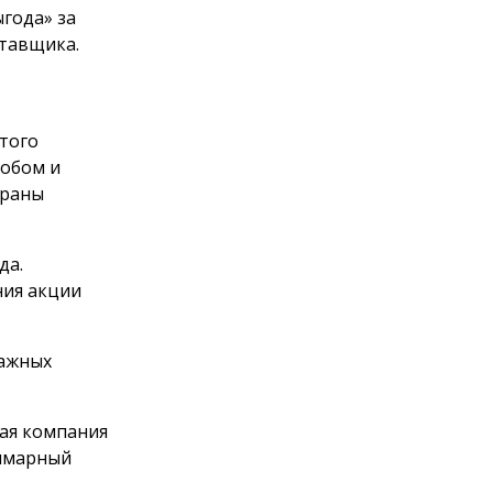
года» за
тавщика.
этого
обом и
браны
да.
ния акции
мажных
щая компания
уммарный