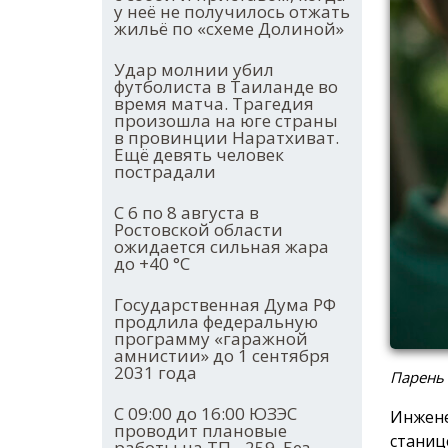
у неё не получилось отжать
жильё по «схеме Долиной»
Удар молнии убил
футболиста в Таиланде во
время матча. Трагедия
произошла на юге страны
в провинции Наратхиват.
Ещё девять человек
пострадали
С 6 по 8 августа в
Ростовской области
ожидается сильная жара
до +40 °С
Государственная Дума РФ
продлила федеральную
программу «гаражной
амнистии» до 1 сентября
2031 года
Парень
С 09:00 до 16:00 ЮЗЭС
Инжене
проводит плановые
станиц
работы на ТП - 259. Без