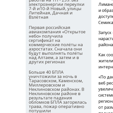
электроэнергии переулки
Лиманс
7-й и10-й Новый, улицы
и обра
Литейная, Дачная и
доступ
Взлётная
Семика
Первая российская
авиакомпания «Открытое
Запуск
небо» получила
нараст
сертификат на
коммерческие полёты на
района
аэростатах. Сначала они
будут выполнять полёты
Как со
над Алтаем, а затем и в
жители
других регионах
интерн
Больше 40 БПЛА
уничтожили за ночь в
«По да
Тарасовском, Каменском,
веб ре
Миллеровском и
Неклиновском районах. В
увелич
Неклиновском районе в
систем
результате падения
регион
обломков БПЛА загорелась
трава, пожар оперативно
от раз
потушили