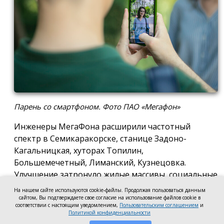
Парень со смартфоном. Фото ПАО «Мегафон»
Инженеры МегаФона расширили частотный
спектр в Семикаракорске, станице Задоно-
Кагальницкая, хуторах Топилин,
Большемечетный, Лиманский, Кузнецовка.
Улучшение затронуло жилые массивы, социальные
и образовательные учреждения. Также
На нашем сайте используются cookie-файлы. Продолжая пользоваться данным
стабильный сигнал теперь доступен на выезде из
сайтом, Вы подтверждаете свое согласие на использование файлов cookie в
соответствии с настоящим уведомлением,
Пользовательским соглашением
и
города — на трассе, соединяющей Ростов,
Политикой конфиденциальности
Семикаракорск и Волгодонск.