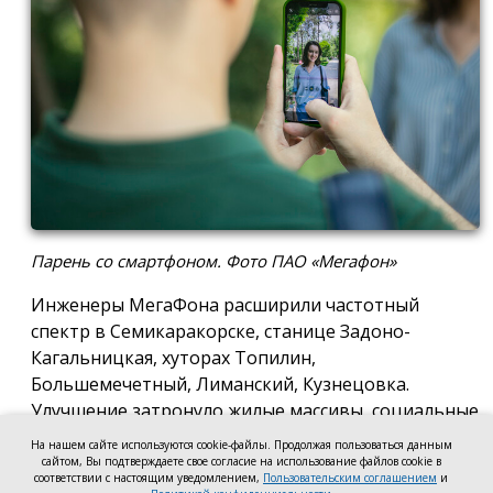
Парень со смартфоном. Фото ПАО «Мегафон»
Инженеры МегаФона расширили частотный
спектр в Семикаракорске, станице Задоно-
Кагальницкая, хуторах Топилин,
Большемечетный, Лиманский, Кузнецовка.
Улучшение затронуло жилые массивы, социальные
и образовательные учреждения. Также
На нашем сайте используются cookie-файлы. Продолжая пользоваться данным
стабильный сигнал теперь доступен на выезде из
сайтом, Вы подтверждаете свое согласие на использование файлов cookie в
соответствии с настоящим уведомлением,
Пользовательским соглашением
и
города — на трассе, соединяющей Ростов,