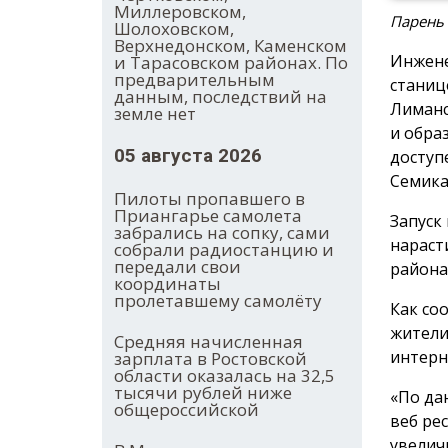
Миллеровском,
Парень
Шолоховском,
Верхнедонском, Каменском
Инжене
и Тарасовском районах. По
предварительным
станиц
данным, последствий на
Лиманс
земле нет
и обра
05 августа 2026
доступ
Семика
Пилоты пропавшего в
Приангарье самолета
Запуск
забрались на сопку, сами
нараст
собрали радиостанцию и
передали свои
района
координаты
пролетавшему самолёту
Как со
жители
Средняя начисленная
интерн
зарплата в Ростовской
области оказалась на 32,5
тысячи рублей ниже
«По да
общероссийской
веб ре
увелич