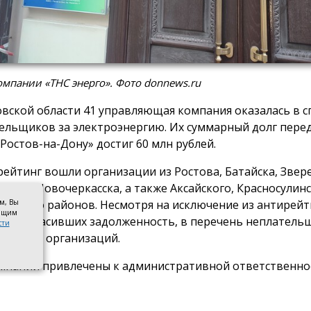
мпании «ТНС энерго». Фото donnews.ru
овской области 41 управляющая компания оказалась в с
ельщиков за электроэнергию. Их суммарный долг пере
 Ростов-на-Дону» достиг 60 млн рублей.
рейтинг вошли организации из Ростова, Батайска, Звер
онска, Новочеркасска, а также Аксайского, Красносулинс
овского районов. Несмотря на исключение из антирейт
ом, Вы
оящим
ий, погасивших задолженность, в перечень неплатель
сти
7 новых организаций.
мпании привлечены к административной ответственно
ние лицензионных требований в части оплаты электро
 УО «СервисСтрой-ЮГ» (г. Таганрог) — 1,5 млн рублей;