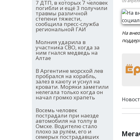
09 апрел
7 ДТП, в которых 7 человек
погибли и ещё 3 получили
травмы различной
степени тяжести,
сообщила пресс-служба
региональной ГАИ
На вне
поддерж
Молния ударила в
участника СВО, когда за
ним гнался медведь на
Алтае
В Аргентине морской лев
пробрался на корабль,
залез в каюту и уснул на
кровати. Моряки заметили
нелегала только когда он
начал громко храпеть
Новост
Восемь человек
пострадали при наезде
автомобиля на толпу в
Омске. Водителю стало
плохо за рулём, его и
Мега
семерых пострадавших