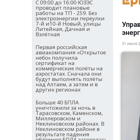
С 09:00 до 16:00 ЮЗЭС
проводит плановые
работы на ТП - 259. Без
электроэнергии переулки
7-й и10-й Новый, улицы
Упра
Литейная, Дачная и
энер
Взлётная
31 июля 
Первая российская
авиакомпания «Открытое
небо» получила
сертификат на
коммерческие полёты на
аэростатах. Сначала они
будут выполнять полёты
над Алтаем, а затем и в
других регионах
Больше 40 БПЛА
уничтожили за ночь в
Тарасовском, Каменском,
Миллеровском и
Неклиновском районах. В
Неклиновском районе в
результате падения
обломков БПЛА загорелась