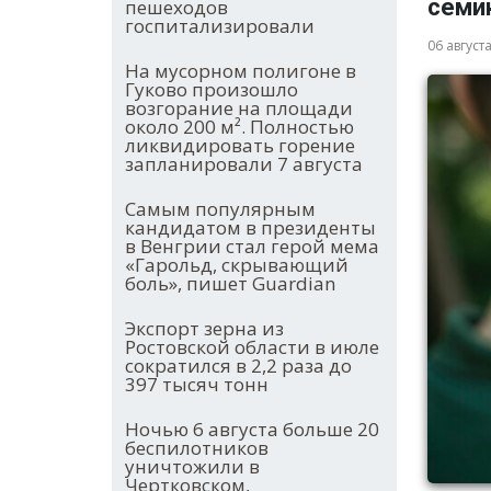
семи
пешеходов
госпитализировали
06 август
На мусорном полигоне в
Гуково произошло
возгорание на площади
около 200 м². Полностью
ликвидировать горение
запланировали 7 августа
Самым популярным
кандидатом в президенты
в Венгрии стал герой мема
«Гарольд, скрывающий
боль», пишет Guardian
Экспорт зерна из
Ростовской области в июле
сократился в 2,2 раза до
397 тысяч тонн
Ночью 6 августа больше 20
беспилотников
уничтожили в
Чертковском,