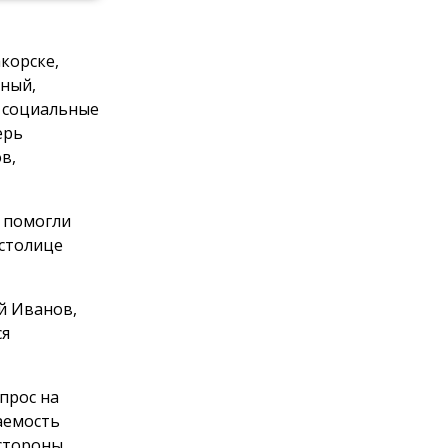
корске,
тный,
, социальные
ерь
в,
 помогли
 столице
й Иванов,
ся
прос на
аемость
 стороны