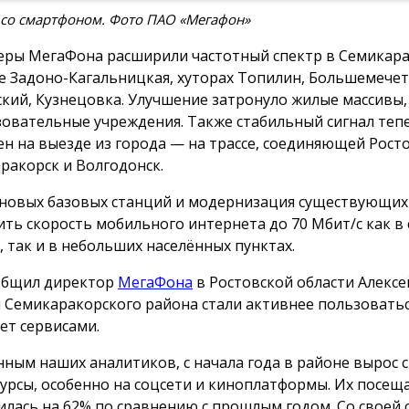
 со смартфоном. Фото ПАО «Мегафон»
ры МегаФона расширили частотный спектр в Семикара
е Задоно-Кагальницкая, хуторах Топилин, Большемече
кий, Кузнецовка. Улучшение затронуло жилые массивы
зовательные учреждения. Также стабильный сигнал теп
ен на выезде из города — на трассе, соединяющей Росто
ракорск и Волгодонск.
 новых базовых станций и модернизация существующих
ить скорость мобильного интернета до 70 Мбит/с как в
, так и в небольших населённых пунктах.
общил директор
МегаФона
в Ростовской области Алексе
 Семикаракорского района стали активнее пользовать
ет сервисами.
нным наших аналитиков, с начала года в районе вырос с
сурсы, особенно на соцсети и киноплатформы. Их посещ
илась на 62% по сравнению с прошлым годом. Со своей