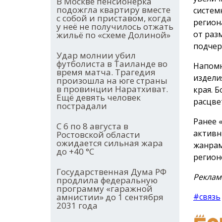
В Москве пенсионерка
подожгла квартиру вместе
систем
с собой и приставом, когда
регион
у неё не получилось отжать
от раз
жильё по «схеме Долиной»
подчер
Удар молнии убил
футболиста в Таиланде во
Напомн
время матча. Трагедия
издели
произошла на юге страны
в провинции Наратхиват.
края. 
Ещё девять человек
расцве
пострадали
Ранее 
С 6 по 8 августа в
активн
Ростовской области
ожидается сильная жара
жанрам
до +40 °С
регион
Государственная Дума РФ
Реклам
продлила федеральную
программу «гаражной
#связь
амнистии» до 1 сентября
2031 года