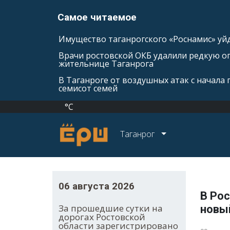
Самое читаемое
Имущество таганрогского «Роснамис» уйд
Врачи ростовской ОКБ удалили редкую оп
жительнице Таганрога
В Таганроге от воздушных атак с начала
семисот семей
°C
Таганрог
06 августа 2026
В Рос
За прошедшие сутки на
новы
дорогах Ростовской
области зарегистрировано