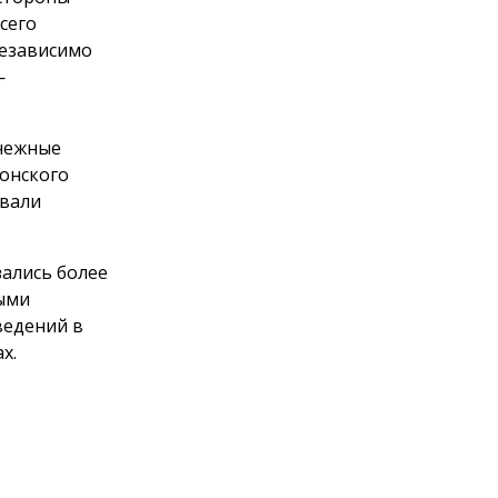
сего
независимо
—
снежные
Донского
овали
зались более
ными
ведений в
х.