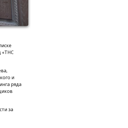
писке
д «ТНС
ева,
кого и
инга ряда
щиков
сти за
энергии: