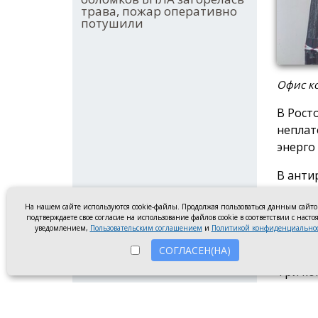
трава, пожар оперативно
потушили
Офис ко
В Рост
неплат
энерго
В анти
Волгод
Неклин
На нашем сайте используются cookie-файлы. Продолжая пользоваться данным сайт
подтверждаете свое согласие на использование файлов cookie в соответствии с наст
компан
уведомлением,
Пользовательским соглашением
и
Политикой конфиденциально
вошли 
СОГЛАСЕН(НА)
Три ко
наруше
ООО