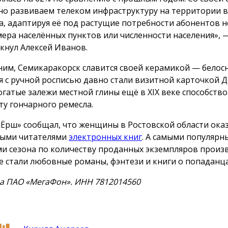
но развиваем телеком инфраструктуру на территории в
а, адаптируя её под растущие потребности абонентов 
мера населённых пунктов или численности населения», 
кнул Алексей Иванов.
им, Семикаракорск славится своей керамикой — бело
я с ручной росписью давно стали визитной карточкой 
Богатые залежи местной глины ещё в XIX веке способств
ту гончарного ремесла.
«Ёрш» сообщал, что женщины в Ростовской области ока
ыми читателями
электронных книг
. А самыми популяр
и сезона по количеству проданных экземпляров произ
е стали любовные романы, фэнтези и книги о попаданца
а ПАО «МегаФон». ИНН 7812014560