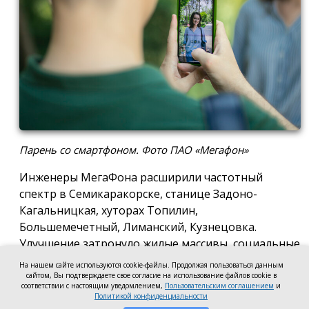
Парень со смартфоном. Фото ПАО «Мегафон»
Инженеры МегаФона расширили частотный
спектр в Семикаракорске, станице Задоно-
Кагальницкая, хуторах Топилин,
Большемечетный, Лиманский, Кузнецовка.
Улучшение затронуло жилые массивы, социальные
и образовательные учреждения. Также
На нашем сайте используются cookie-файлы. Продолжая пользоваться данным
стабильный сигнал теперь доступен на выезде из
сайтом, Вы подтверждаете свое согласие на использование файлов cookie в
соответствии с настоящим уведомлением,
Пользовательским соглашением
и
города — на трассе, соединяющей Ростов,
Политикой конфиденциальности