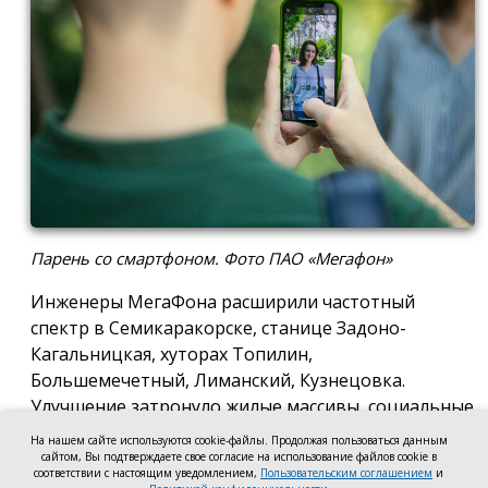
Парень со смартфоном. Фото ПАО «Мегафон»
Инженеры МегаФона расширили частотный
спектр в Семикаракорске, станице Задоно-
Кагальницкая, хуторах Топилин,
Большемечетный, Лиманский, Кузнецовка.
Улучшение затронуло жилые массивы, социальные
и образовательные учреждения. Также
На нашем сайте используются cookie-файлы. Продолжая пользоваться данным
стабильный сигнал теперь доступен на выезде из
сайтом, Вы подтверждаете свое согласие на использование файлов cookie в
соответствии с настоящим уведомлением,
Пользовательским соглашением
и
города — на трассе, соединяющей Ростов,