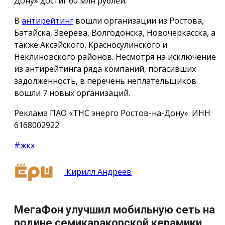
Дону» достиг 60 млн рублей.
В
антирейтинг
вошли организации из Ростова,
Батайска, Зверева, Волгодонска, Новочеркасска, а
также Аксайского, Красносулинского и
Неклиновского районов. Несмотря на исключение
из антирейтинга ряда компаний, погасивших
задолженность, в перечень неплательщиков
вошли 7 новых организаций.
Реклама ПАО «ТНС энерго Ростов-на-Дону». ИНН
6168002922
#жкх
Кирилл Андреев
МегаФон улучшил мобильную сеть на
родине семикаракорской керамики