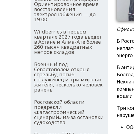
Ориентировочное время
восстановления
электроснабжения — до
19:00
Офис ко
Wildberries в первом
квартале 2027 года введёт
В Рост
в Астане и Алма-Ате более
260 тысяч квадратных
неплат
метров складов
энерго
Военный под
В анти
Севастополем открыл
стрельбу, погиб
Волгод
сослуживец и три мирных
Неклин
жителя, несколько человек
компан
ранены
вошли 
Ростовской области
предрекли
Три ко
«катастрофический
наруше
сценарий» из-за остановки
судоходства
ООО