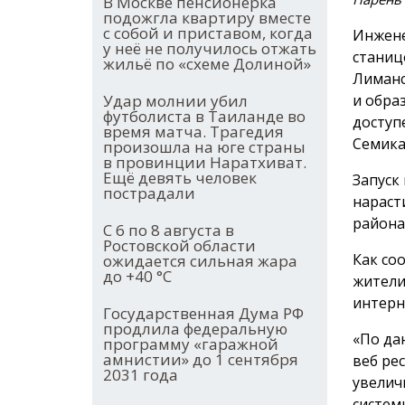
В Москве пенсионерка
подожгла квартиру вместе
с собой и приставом, когда
Инжене
у неё не получилось отжать
станиц
жильё по «схеме Долиной»
Лиманс
и обра
Удар молнии убил
футболиста в Таиланде во
доступ
время матча. Трагедия
Семика
произошла на юге страны
в провинции Наратхиват.
Ещё девять человек
Запуск
пострадали
нараст
района
С 6 по 8 августа в
Ростовской области
Как со
ожидается сильная жара
до +40 °С
жители
интерн
Государственная Дума РФ
продлила федеральную
«По да
программу «гаражной
амнистии» до 1 сентября
веб ре
2031 года
увелич
систем