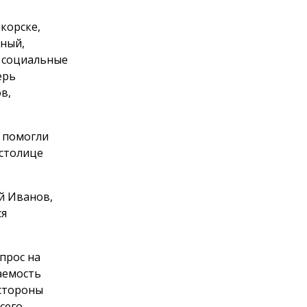
корске,
тный,
, социальные
ерь
в,
 помогли
 столице
й Иванов,
ся
прос на
аемость
 стороны
сего