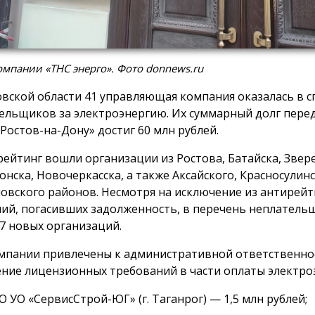
мпании «ТНС энерго». Фото donnews.ru
овской области 41 управляющая компания оказалась в с
ельщиков за электроэнергию. Их суммарный долг пере
 Ростов-на-Дону» достиг 60 млн рублей.
рейтинг вошли организации из Ростова, Батайска, Звер
онска, Новочеркасска, а также Аксайского, Красносулинс
овского районов. Несмотря на исключение из антирейт
ий, погасивших задолженность, в перечень неплатель
7 новых организаций.
мпании привлечены к административной ответственно
ние лицензионных требований в части оплаты электро
 УО «СервисСтрой-ЮГ» (г. Таганрог) — 1,5 млн рублей;