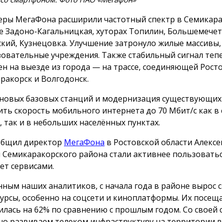
ры МегаФона расширили частотный спектр в Семикара
е Задоно-Кагальницкая, хуторах Топилин, Большемече
кий, Кузнецовка. Улучшение затронуло жилые массивы
зовательные учреждения. Также стабильный сигнал теп
ен на выезде из города — на трассе, соединяющей Росто
ракорск и Волгодонск.
 новых базовых станций и модернизация существующих
ить скорость мобильного интернета до 70 Мбит/с как в
, так и в небольших населённых пунктах.
общил директор
МегаФона
в Ростовской области Алексе
 Семикаракорского района стали активнее пользовать
ет сервисами.
нным наших аналитиков, с начала года в районе вырос с
сурсы, особенно на соцсети и киноплатформы. Их посещ
илась на 62% по сравнению с прошлым годом. Со своей
но развиваем телеком инфраструктуру на территории в