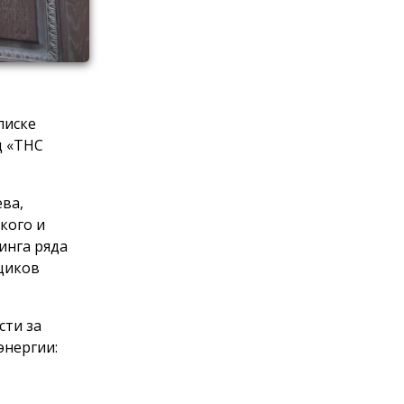
писке
д «ТНС
ева,
кого и
инга ряда
щиков
сти за
энергии: