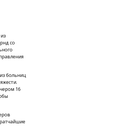
 из
рнд со
ьного
управления
 из больниц
яжести.
чером 16
кобы
ьеров
кратчайшие