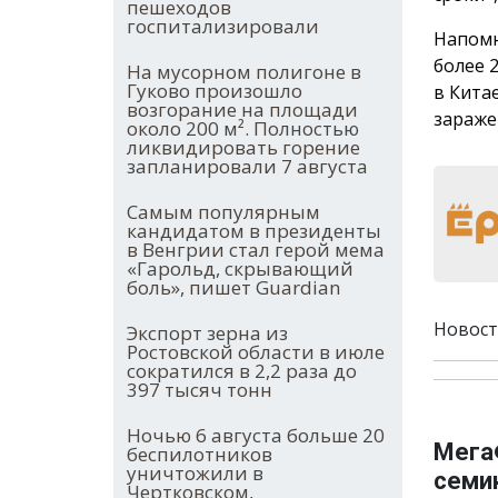
пешеходов
госпитализировали
Напомн
более 
На мусорном полигоне в
Гуково произошло
в Кита
возгорание на площади
зараже
около 200 м². Полностью
ликвидировать горение
запланировали 7 августа
Самым популярным
кандидатом в президенты
в Венгрии стал герой мема
«Гарольд, скрывающий
боль», пишет Guardian
Новост
Экспорт зерна из
Ростовской области в июле
сократился в 2,2 раза до
397 тысяч тонн
Ночью 6 августа больше 20
Мега
беспилотников
уничтожили в
семи
Чертковском,