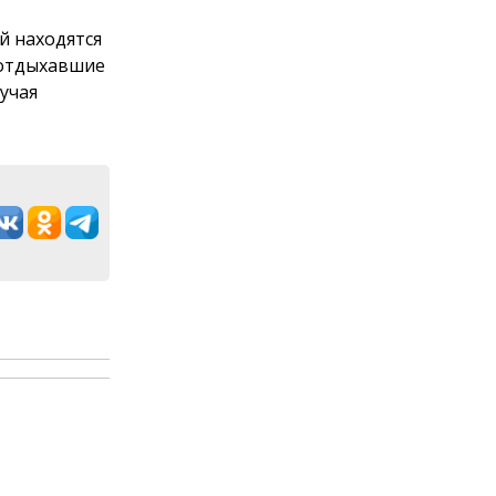
й находятся
 отдыхавшие
учая