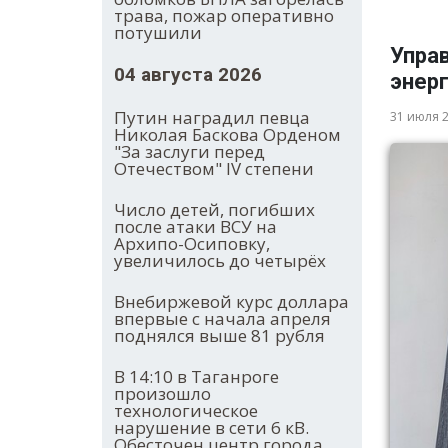
трава, пожар оперативно
потушили
Упра
04 августа 2026
энер
Путин наградил певца
31 июля 
Николая Баскова Орденом
"За заслуги перед
Отечеством" IV степени
Число детей, погибших
после атаки ВСУ на
Архипо-Осиповку,
увеличилось до четырёх
Внебиржевой курс доллара
впервые с начала апреля
поднялся выше 81 рубля
В 14:10 в Таганроге
произошло
технологическое
нарушение в сети 6 кВ.
Обесточен центр города.