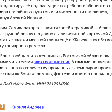
а, адаптируя её под растущие потребности абонентов 
мера населённых пунктов или численности населения», 
кнул Алексей Иванов.
им, Семикаракорск славится своей керамикой — бело
я с ручной росписью давно стали визитной карточкой 
Богатые залежи местной глины ещё в XIX веке способств
ту гончарного ремесла.
«Ёрш» сообщал, что женщины в Ростовской области ока
ыми читателями
электронных книг
. А самыми популяр
и сезона по количеству проданных экземпляров произ
е стали любовные романы, фэнтези и книги о попаданца
а ПАО «МегаФон». ИНН 7812014560
Кирилл Андреев