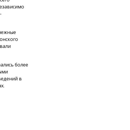
независимо
—
снежные
Донского
овали
зались более
ными
ведений в
х.