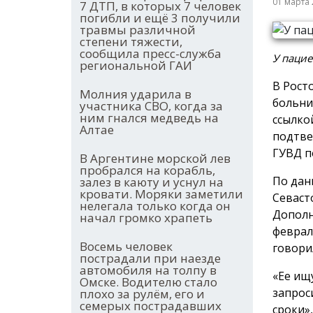
01 марта
7 ДТП, в которых 7 человек
погибли и ещё 3 получили
травмы различной
степени тяжести,
сообщила пресс-служба
У пацие
региональной ГАИ
В Рост
Молния ударила в
больни
участника СВО, когда за
ним гнался медведь на
ссылко
Алтае
подтве
ГУВД п
В Аргентине морской лев
пробрался на корабль,
По дан
залез в каюту и уснул на
кровати. Моряки заметили
Севаст
нелегала только когда он
Дополн
начал громко храпеть
феврал
Восемь человек
говори
пострадали при наезде
автомобиля на толпу в
«Ее ищ
Омске. Водителю стало
запрос
плохо за рулём, его и
семерых пострадавших
сроки»