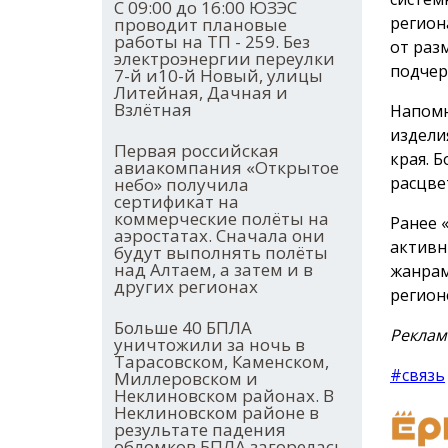
С 09:00 до 16:00 ЮЗЭС
регион
проводит плановые
работы на ТП - 259. Без
от раз
электроэнергии переулки
подчер
7-й и10-й Новый, улицы
Литейная, Дачная и
Взлётная
Напомн
издели
Первая российская
края. 
авиакомпания «Открытое
расцве
небо» получила
сертификат на
коммерческие полёты на
Ранее 
аэростатах. Сначала они
активн
будут выполнять полёты
над Алтаем, а затем и в
жанрам
других регионах
регион
Больше 40 БПЛА
Реклам
уничтожили за ночь в
Тарасовском, Каменском,
#связь
Миллеровском и
Неклиновском районах. В
Неклиновском районе в
результате падения
обломков БПЛА загорелась