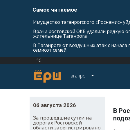
Самое читаемое
Имущество таганрогского «Роснамис» уйд
Врачи ростовской ОКБ удалили редкую оп
жительнице Таганрога
В Таганроге от воздушных атак с начала
семисот семей
°C
Таганрог
06 августа 2026
В Ро
За прошедшие сутки на
подо
дорогах Ростовской
области зарегистрировано