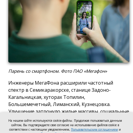
Парень со смартфоном. Фото ПАО «Мегафон»
Инженеры МегаФона расширили частотный
спектр в Семикаракорске, станице Задоно-
Кагальницкая, хуторах Топилин,
Большемечетный, Лиманский, Кузнецовка.
Улучшение затронуло жилые массивы, социальные
и образовательные учреждения. Также
На нашем сайте используются cookie-файлы. Продолжая пользоваться данным
стабильный сигнал теперь доступен на выезде из
сайтом, Вы подтверждаете свое согласие на использование файлов cookie в
соответствии с настоящим уведомлением,
Пользовательским соглашением
и
города — на трассе, соединяющей Ростов,