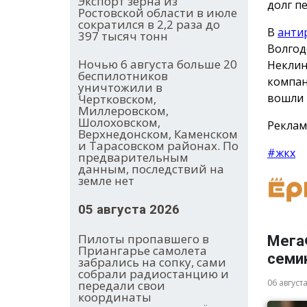
Экспорт зерна из
долг п
Ростовской области в июле
сократился в 2,2 раза до
В
анти
397 тысяч тонн
Волгод
Ночью 6 августа больше 20
Неклин
беспилотников
компан
уничтожили в
вошли 
Чертковском,
Миллеровском,
Шолоховском,
Реклам
Верхнедонском, Каменском
и Тарасовском районах. По
#жкх
предварительным
данным, последствий на
земле нет
05 августа 2026
Пилоты пропавшего в
Мега
Приангарье самолета
семи
забрались на сопку, сами
собрали радиостанцию и
06 август
передали свои
координаты