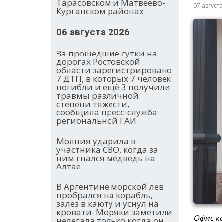
Тарасовском и Матвеево-
07 август
Курганском районах
06 августа 2026
За прошедшие сутки на
дорогах Ростовской
области зарегистрировано
7 ДТП, в которых 7 человек
погибли и ещё 3 получили
травмы различной
степени тяжести,
сообщила пресс-служба
региональной ГАИ
Молния ударила в
участника СВО, когда за
ним гнался медведь на
Алтае
В Аргентине морской лев
пробрался на корабль,
залез в каюту и уснул на
кровати. Моряки заметили
Офис ко
нелегала только когда он