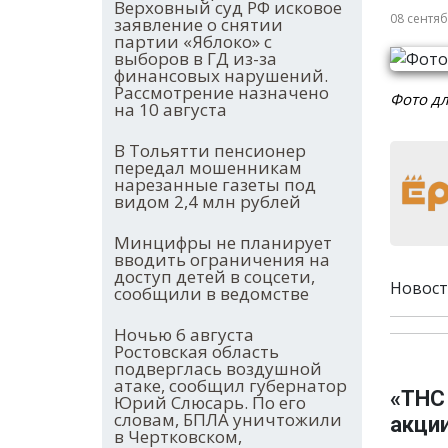
Верховный суд РФ исковое
08 сентя
заявление о снятии
партии «Яблоко» с
выборов в ГД из-за
финансовых нарушений.
Рассмотрение назначено
Фото дл
на 10 августа
В Тольятти пенсионер
передал мошенникам
нарезанные газеты под
видом 2,4 млн рублей
Минцифры не планирует
вводить ограничения на
доступ детей в соцсети,
Новост
сообщили в ведомстве
Ночью 6 августа
Ростовская область
подверглась воздушной
атаке, сообщил губернатор
«ТНС
Юрий Слюсарь. По его
словам, БПЛА уничтожили
акци
в Чертковском,