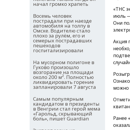
начал громко храпеть
«ТНС э
Восемь человек
июль —
пострадали при наезде
Они по
автомобиля на толпу в
электр
Омске. Водителю стало
плохо за рулём, его и
семерых пострадавших
Акция 
пешеходов
необхо
госпитализировали
подтве
На мусорном полигоне в
случай
Гуково произошло
возгорание на площади
Розыгр
около 200 м². Полностью
Ознако
ликвидировать горение
запланировали 7 августа
можно
Самым популярным
Отмети
кандидатом в президенты
квитан
в Венгрии стал герой мема
«Гарольд, скрывающий
Ранее 
боль», пишет Guardian
оказал