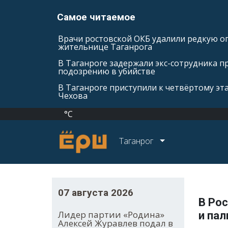
Самое читаемое
Врачи ростовской ОКБ удалили редкую оп
жительнице Таганрога
В Таганроге задержали экс-сотрудника п
подозрению в убийстве
В Таганроге приступили к четвёртому эт
Чехова
°C
Таганрог
07 августа 2026
В Ро
Лидер партии «Родина»
и пал
Алексей Журавлев подал в