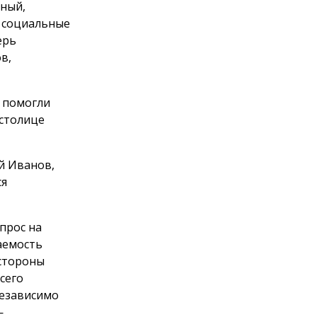
тный,
, социальные
ерь
в,
 помогли
 столице
й Иванов,
ся
прос на
аемость
 стороны
сего
независимо
—