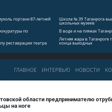
ухоль гортани 87-летней
Школа № 39 Таганрога выш
школьных музеев
рокуратуры по
В воде и на пляжах Таган
Летняя жара в Таганроге 
апу реставрации театра
конца выходных
ГЛАВНОЕ
ИНТЕРВЬЮ
НОВОСТИ
КО
стовской области предпринимателю отруб
ьцы на ноге