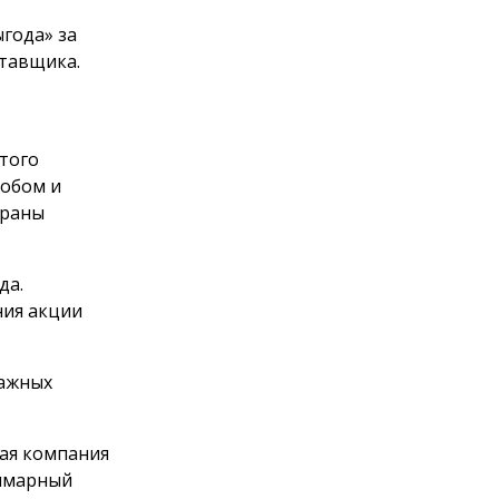
года» за
тавщика.
этого
обом и
браны
да.
ния акции
мажных
щая компания
уммарный