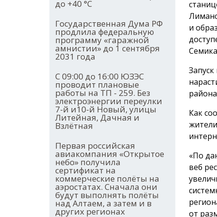
до +40 °С
станиц
Лиманс
Государственная Дума РФ
и обра
продлила федеральную
доступ
программу «гаражной
амнистии» до 1 сентября
Семика
2031 года
Запуск
С 09:00 до 16:00 ЮЗЭС
нараст
проводит плановые
работы на ТП - 259. Без
района
электроэнергии переулки
7-й и10-й Новый, улицы
Как со
Литейная, Дачная и
жители
Взлётная
интерн
Первая российская
авиакомпания «Открытое
«По да
небо» получила
веб ре
сертификат на
коммерческие полёты на
увелич
аэростатах. Сначала они
систем
будут выполнять полёты
регион
над Алтаем, а затем и в
других регионах
от раз