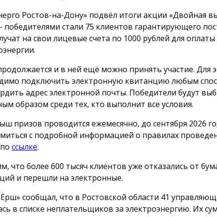
нерго Ростов-на-Дону» подвёл итоги акции «Двойная вы
 победителями стали 75 клиентов гарантирующего пос
лучат на свои лицевые счета по 1000 рублей для оплаты
оэнергии.
продолжается и в ней ещё можно принять участие. Для 
димо подключить электронную квитанцию любым спос
рдить адрес электронной почты. Победители будут вы
ным образом среди тех, кто выполнит все условия.
ыш призов проводится ежемесячно, до сентября 2026 го
миться с подробной информацией о правилах проведе
 по
ссылке
.
м, что более 600 тысяч клиентов уже отказались от бу
ций и перешли на электронные.
«Ёрш» сообщал, что в Ростовской области 41 управляю
ась в списке неплательщиков за электроэнергию. Их с