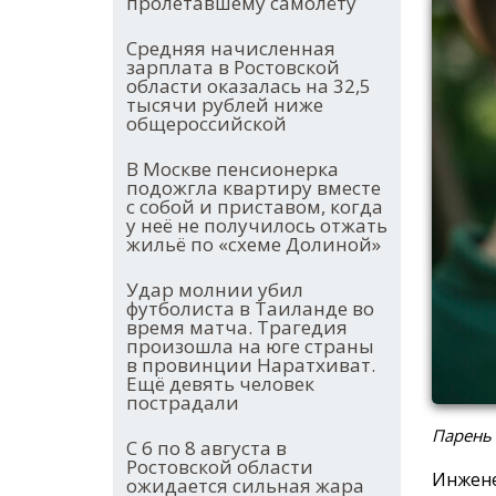
пролетавшему самолёту
Средняя начисленная
зарплата в Ростовской
области оказалась на 32,5
тысячи рублей ниже
общероссийской
В Москве пенсионерка
подожгла квартиру вместе
с собой и приставом, когда
у неё не получилось отжать
жильё по «схеме Долиной»
Удар молнии убил
футболиста в Таиланде во
время матча. Трагедия
произошла на юге страны
в провинции Наратхиват.
Ещё девять человек
пострадали
Парень
С 6 по 8 августа в
Ростовской области
Инжене
ожидается сильная жара