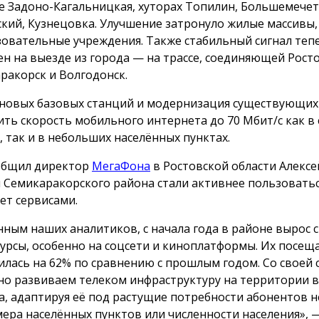
е Задоно-Кагальницкая, хуторах Топилин, Большемече
кий, Кузнецовка. Улучшение затронуло жилые массивы
зовательные учреждения. Также стабильный сигнал теп
ен на выезде из города — на трассе, соединяющей Росто
ракорск и Волгодонск.
 новых базовых станций и модернизация существующих
ить скорость мобильного интернета до 70 Мбит/с как в
, так и в небольших населённых пунктах.
общил директор
МегаФона
в Ростовской области Алексе
 Семикаракорского района стали активнее пользовать
ет сервисами.
нным наших аналитиков, с начала года в районе вырос с
сурсы, особенно на соцсети и киноплатформы. Их посещ
илась на 62% по сравнению с прошлым годом. Со своей
но развиваем телеком инфраструктуру на территории в
а, адаптируя её под растущие потребности абонентов 
мера населённых пунктов или численности населения», 