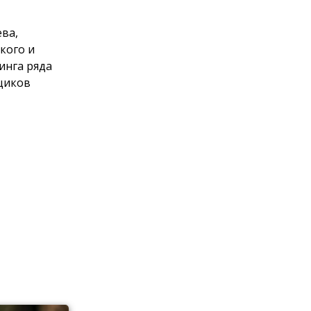
ева,
кого и
инга ряда
щиков