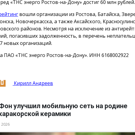
еред «ТНС энерго Ростов-на-Дону» достиг 60 млн рублей.
рейтинг
вошли организации из Ростова, Батайска, Звер
онска, Новочеркасска, а также Аксайского, Красносулинс
овского районов. Несмотря на исключение из антирейт
ий, погасивших задолженность, в перечень неплатель
7 новых организаций.
а ПАО «ТНС энерго Ростов-на-Дону». ИНН 6168002922
Кирилл Андреев
Фон улучшил мобильную сеть на родине
каракорской керамики
а 2026