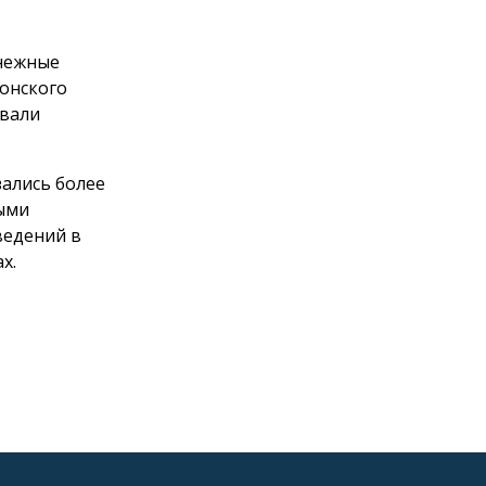
снежные
Донского
овали
зались более
ными
ведений в
х.