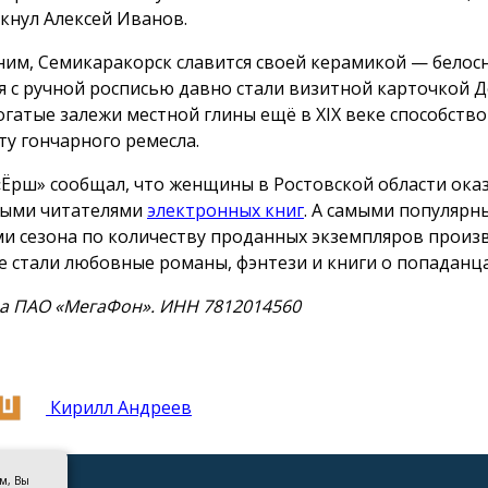
кнул Алексей Иванов.
им, Семикаракорск славится своей керамикой — бело
я с ручной росписью давно стали визитной карточкой 
Богатые залежи местной глины ещё в XIX веке способств
ту гончарного ремесла.
«Ёрш» сообщал, что женщины в Ростовской области ока
ыми читателями
электронных книг
. А самыми популяр
и сезона по количеству проданных экземпляров произ
е стали любовные романы, фэнтези и книги о попаданца
а ПАО «МегаФон». ИНН 7812014560
Кирилл Андреев
ом, Вы