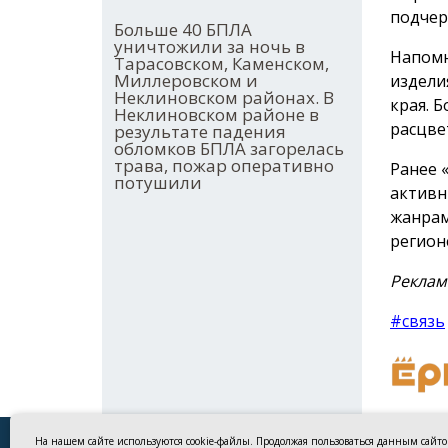
подчер
Больше 40 БПЛА
уничтожили за ночь в
Напомн
Тарасовском, Каменском,
Миллеровском и
издели
Неклиновском районах. В
края. 
Неклиновском районе в
расцве
результате падения
обломков БПЛА загорелась
трава, пожар оперативно
Ранее 
потушили
активн
жанрам
регион
Реклам
#связь
На нашем сайте используются cookie-файлы. Продолжая пользоваться данным сайт