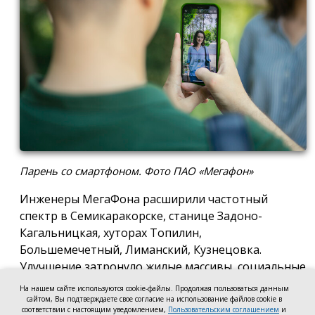
Парень со смартфоном. Фото ПАО «Мегафон»
Инженеры МегаФона расширили частотный
спектр в Семикаракорске, станице Задоно-
Кагальницкая, хуторах Топилин,
Большемечетный, Лиманский, Кузнецовка.
Улучшение затронуло жилые массивы, социальные
и образовательные учреждения. Также
На нашем сайте используются cookie-файлы. Продолжая пользоваться данным
стабильный сигнал теперь доступен на выезде из
сайтом, Вы подтверждаете свое согласие на использование файлов cookie в
соответствии с настоящим уведомлением,
Пользовательским соглашением
и