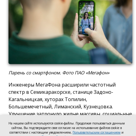
Парень со смартфоном. Фото ПАО «Мегафон»
Инженеры МегаФона расширили частотный
спектр в Семикаракорске, станице Задоно-
Кагальницкая, хуторах Топилин,
Большемечетный, Лиманский, Кузнецовка.
Улучшение затронуло жилые массивы, социальные
и образовательные учреждения. Также
На нашем сайте используются cookie-файлы. Продолжая пользоваться данным
стабильный сигнал теперь доступен на выезде из
сайтом, Вы подтверждаете свое согласие на использование файлов cookie в
соответствии с настоящим уведомлением,
Пользовательским соглашением
и
города — на трассе, соединяющей Ростов,