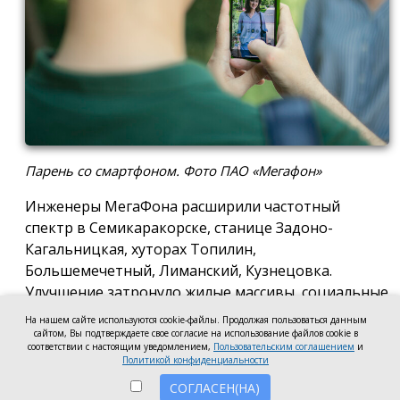
Парень со смартфоном. Фото ПАО «Мегафон»
Инженеры МегаФона расширили частотный
спектр в Семикаракорске, станице Задоно-
Кагальницкая, хуторах Топилин,
Большемечетный, Лиманский, Кузнецовка.
Улучшение затронуло жилые массивы, социальные
и образовательные учреждения. Также
На нашем сайте используются cookie-файлы. Продолжая пользоваться данным
стабильный сигнал теперь доступен на выезде из
сайтом, Вы подтверждаете свое согласие на использование файлов cookie в
соответствии с настоящим уведомлением,
Пользовательским соглашением
и
города — на трассе, соединяющей Ростов,
Политикой конфиденциальности
Семикаракорск и Волгодонск.
СОГЛАСЕН(НА)