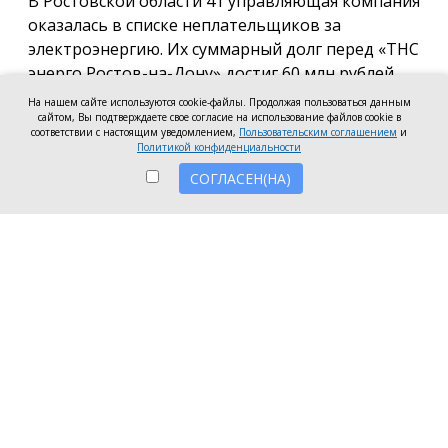
В Ростовской области 41 управляющая компания
оказалась в списке неплательщиков за
электроэнергию. Их суммарный долг перед «ТНС
энерго Ростов-на-Дону» достиг 60 млн рублей.
На нашем сайте используются cookie-файлы. Продолжая пользоваться данным
В антирейтинг вошли организации из Ростова,
сайтом, Вы подтверждаете свое согласие на использование файлов cookie в
соответствии с настоящим уведомлением,
Пользовательским соглашением
и
Батайска, Зверева, Волгодонска, Новочеркасска, а
Политикой конфиденциальности
также Аксайского, Красносулинского и
СОГЛАСЕН(НА)
Неклиновского районов. Несмотря на исключение
из антирейтинга ряда компаний, погасивших
задолженность, в перечень неплательщиков
вошли 7 новых организаций.
Три компании привлечены к административной
ответственности за нарушение лицензионных
требований в части оплаты электроэнергии:
ООО УО «СервисСтрой-ЮГ» (г. Таганрог) — 1,5
млн рублей;