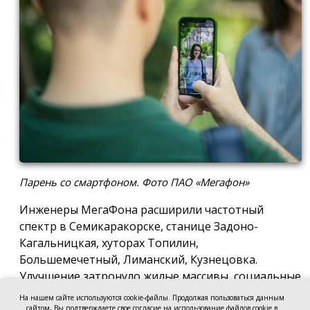
Парень со смартфоном. Фото ПАО «Мегафон»
Инженеры МегаФона расширили частотный
спектр в Семикаракорске, станице Задоно-
Кагальницкая, хуторах Топилин,
Большемечетный, Лиманский, Кузнецовка.
Улучшение затронуло жилые массивы, социальные
и образовательные учреждения. Также
На нашем сайте используются cookie-файлы. Продолжая пользоваться данным
стабильный сигнал теперь доступен на выезде из
сайтом, Вы подтверждаете свое согласие на использование файлов cookie в