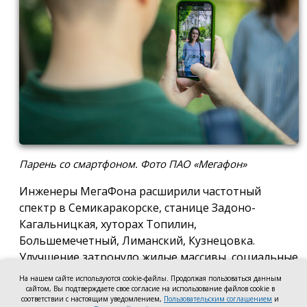
Парень со смартфоном. Фото ПАО «Мегафон»
Инженеры МегаФона расширили частотный
спектр в Семикаракорске, станице Задоно-
Кагальницкая, хуторах Топилин,
Большемечетный, Лиманский, Кузнецовка.
Улучшение затронуло жилые массивы, социальные
и образовательные учреждения. Также
На нашем сайте используются cookie-файлы. Продолжая пользоваться данным
стабильный сигнал теперь доступен на выезде из
сайтом, Вы подтверждаете свое согласие на использование файлов cookie в
соответствии с настоящим уведомлением,
Пользовательским соглашением
и
города — на трассе, соединяющей Ростов,