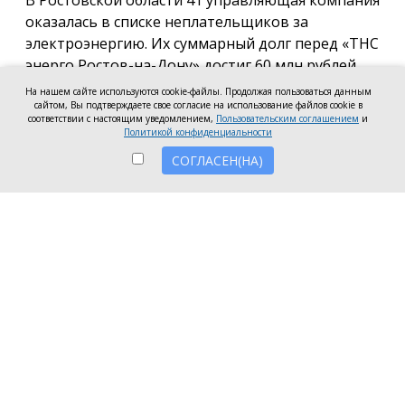
В Ростовской области 41 управляющая компания
оказалась в списке неплательщиков за
электроэнергию. Их суммарный долг перед «ТНС
энерго Ростов-на-Дону» достиг 60 млн рублей.
На нашем сайте используются cookie-файлы. Продолжая пользоваться данным
В антирейтинг вошли организации из Ростова,
сайтом, Вы подтверждаете свое согласие на использование файлов cookie в
соответствии с настоящим уведомлением,
Пользовательским соглашением
и
Батайска, Зверева, Волгодонска, Новочеркасска, а
Политикой конфиденциальности
также Аксайского, Красносулинского и
СОГЛАСЕН(НА)
Неклиновского районов. Несмотря на исключение
из антирейтинга ряда компаний, погасивших
задолженность, в перечень неплательщиков
вошли 7 новых организаций.
Три компании привлечены к административной
ответственности за нарушение лицензионных
требований в части оплаты электроэнергии:
ООО УО «СервисСтрой-ЮГ» (г. Таганрог) — 1,5
млн рублей;