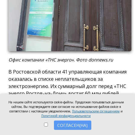
Офис компании «ТНС энерго». Фото donnews.ru
В Ростовской области 41 управляющая компания
оказалась в списке неплательщиков за
электроэнергию. Их суммарный долг перед «ТНС
энерго Ростов-на-Дону» достиг 60 млн рублей.
На нашем сайте используются cookie-файлы. Продолжая пользоваться данным
В антирейтинг вошли организации из Ростова,
сайтом, Вы подтверждаете свое согласие на использование файлов cookie в
соответствии с настоящим уведомлением,
Пользовательским соглашением
и
Батайска, Зверева, Волгодонска, Новочеркасска, а
Политикой конфиденциальности
также Аксайского, Красносулинского и
СОГЛАСЕН(НА)
Неклиновского районов. Несмотря на исключение
из антирейтинга ряда компаний, погасивших