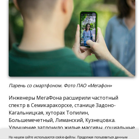
Парень со смартфоном. Фото ПАО «Мегафон»
Инженеры МегаФона расширили частотный
спектр в Семикаракорске, станице Задоно-
Кагальницкая, хуторах Топилин,
Большемечетный, Лиманский, Кузнецовка.
Улучшение затронуло жилые массивы, социальные
и образовательные учреждения. Также
На нашем сайте используются cookie-файлы. Продолжая пользоваться данным