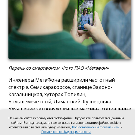
Парень со смартфоном. Фото ПАО «Мегафон»
Инженеры МегаФона расширили частотный
спектр в Семикаракорске, станице Задоно-
Кагальницкая, хуторах Топилин,
Большемечетный, Лиманский, Кузнецовка.
Улучшение затронуло жилые массивы, социальные
и образовательные учреждения. Также
На нашем сайте используются cookie-файлы. Продолжая пользоваться данным
стабильный сигнал теперь доступен на выезде из
сайтом, Вы подтверждаете свое согласие на использование файлов cookie в
соответствии с настоящим уведомлением,
Пользовательским соглашением
и
города — на трассе, соединяющей Ростов,
Политикой конфиденциальности