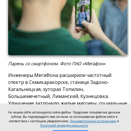
Парень со смартфоном. Фото ПАО «Мегафон»
Инженеры МегаФона расширили частотный
спектр в Семикаракорске, станице Задоно-
Кагальницкая, хуторах Топилин,
Большемечетный, Лиманский, Кузнецовка.
Улучшение затронуло жилые массивы, социальные
и образовательные учреждения. Также
На нашем сайте используются cookie-файлы. Продолжая пользоваться данным
стабильный сигнал теперь доступен на выезде из
сайтом, Вы подтверждаете свое согласие на использование файлов cookie в
соответствии с настоящим уведомлением,
Пользовательским соглашением
и
города — на трассе, соединяющей Ростов,
Политикой конфиденциальности