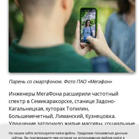
Парень со смартфоном. Фото ПАО «Мегафон»
Инженеры МегаФона расширили частотный
спектр в Семикаракорске, станице Задоно-
Кагальницкая, хуторах Топилин,
Большемечетный, Лиманский, Кузнецовка.
Улучшение затронуло жилые массивы, социальные
и образовательные учреждения. Также
На нашем сайте используются cookie-файлы. Продолжая пользоваться данным
стабильный сигнал теперь доступен на выезде из
сайтом, Вы подтверждаете свое согласие на использование файлов cookie в