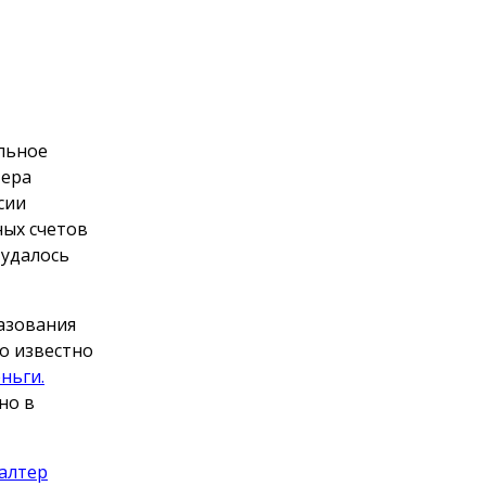
льное
тера
сии
ных счетов
 удалось
разования
ло известно
ньги.
но в
галтер