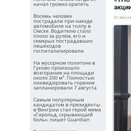
начал громко храпеть
акци
Восемь человек
07 август
пострадали при наезде
автомобиля на толпу в
Омске. Водителю стало
плохо за рулём, его и
семерых пострадавших
пешеходов
госпитализировали
На мусорном полигоне в
Гуково произошло
возгорание на площади
около 200 м². Полностью
ликвидировать горение
запланировали 7 августа
Самым популярным
кандидатом в президенты
в Венгрии стал герой мема
«Гарольд, скрывающий
боль», пишет Guardian