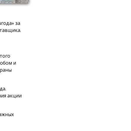
года» за
тавщика.
этого
обом и
браны
да.
ния акции
мажных