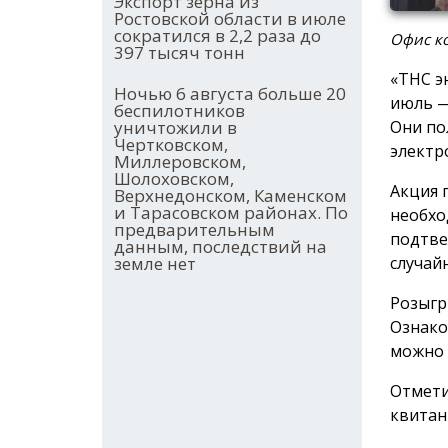
Экспорт зерна из
Ростовской области в июле
сократился в 2,2 раза до
Офис ко
397 тысяч тонн
«ТНС э
Ночью 6 августа больше 20
июль —
беспилотников
Они по
уничтожили в
Чертковском,
электр
Миллеровском,
Шолоховском,
Акция 
Верхнедонском, Каменском
и Тарасовском районах. По
необхо
предварительным
подтве
данным, последствий на
случай
земле нет
Розыгр
Ознако
можно
Отмети
квитан