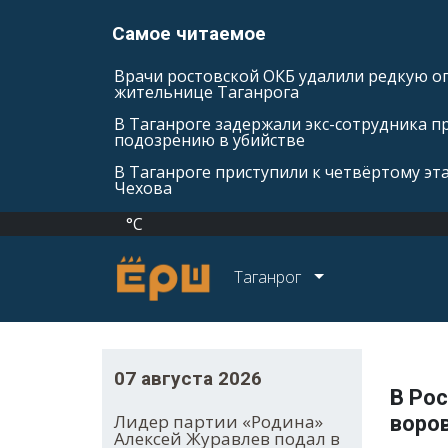
Самое читаемое
Врачи ростовской ОКБ удалили редкую оп
жительнице Таганрога
В Таганроге задержали экс-сотрудника п
подозрению в убийстве
В Таганроге приступили к четвёртому эт
Чехова
°C
Таганрог
07 августа 2026
В Рос
Лидер партии «Родина»
воров
Алексей Журавлев подал в