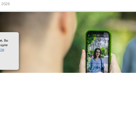
а 2026
ом, Вы
оящим
сти
 со смартфоном. Фото ПАО «Мегафон»