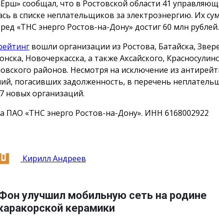
«Ёрш» сообщал, что в Ростовской области 41 управляю
ась в списке неплательщиков за электроэнергию. Их с
еред «ТНС энерго Ростов-на-Дону» достиг 60 млн рублей.
рейтинг
вошли организации из Ростова, Батайска, Звер
онска, Новочеркасска, а также Аксайского, Красносулинс
овского районов. Несмотря на исключение из антирейт
ий, погасивших задолженность, в перечень неплатель
7 новых организаций.
а ПАО «ТНС энерго Ростов-на-Дону». ИНН 6168002922
Кирилл Андреев
Фон улучшил мобильную сеть на родине
каракорской керамики