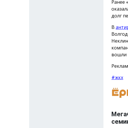
Ранее 
оказал
долг п
В
анти
Волгод
Неклин
компан
вошли 
Реклам
#жкх
Мега
семи