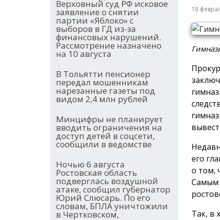
Верховный суд РФ исковое
18 февра
заявление о снятии
партии «Яблоко» с
выборов в ГД из-за
финансовых нарушений.
Рассмотрение назначено
Гимнази
на 10 августа
Прокур
В Тольятти пенсионер
заключ
передал мошенникам
нарезанные газеты под
гимназ
видом 2,4 млн рублей
следст
гимназ
Минцифры не планирует
вывест
вводить ограничения на
доступ детей в соцсети,
сообщили в ведомстве
Недавн
его гл
Ночью 6 августа
о том,
Ростовская область
подверглась воздушной
Самым 
атаке, сообщил губернатор
ростов
Юрий Слюсарь. По его
словам, БПЛА уничтожили
Так, в
в Чертковском,