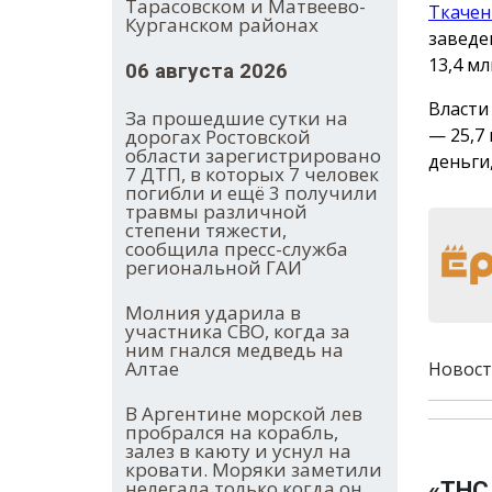
Тарасовском и Матвеево-
Ткачен
Курганском районах
заведе
13,4 м
06 августа 2026
Власти
За прошедшие сутки на
— 25,7
дорогах Ростовской
области зарегистрировано
деньги
7 ДТП, в которых 7 человек
погибли и ещё 3 получили
травмы различной
степени тяжести,
сообщила пресс-служба
региональной ГАИ
Молния ударила в
участника СВО, когда за
ним гнался медведь на
Алтае
Новост
В Аргентине морской лев
пробрался на корабль,
залез в каюту и уснул на
кровати. Моряки заметили
нелегала только когда он
«ТНС