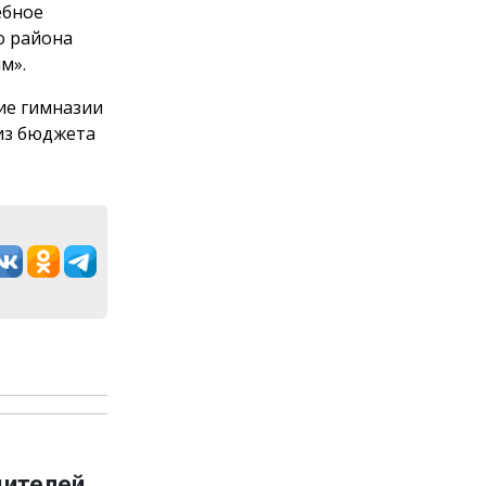
ебное
о района
м».
ие гимназии
 из бюджета
дителей