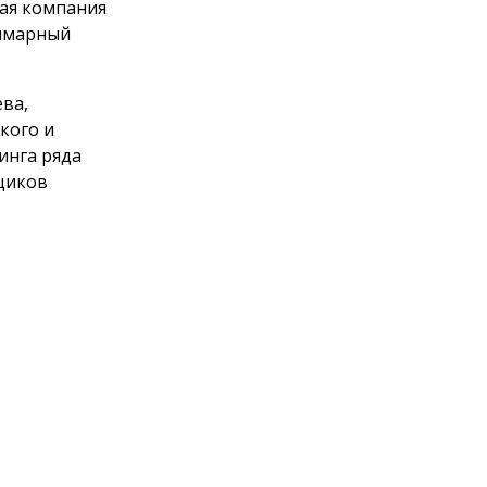
щая компания
уммарный
ева,
кого и
инга ряда
щиков