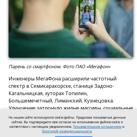
Парень со смартфоном. Фото ПАО «Мегафон»
Инженеры МегаФона расширили частотный
спектр в Семикаракорске, станице Задоно-
Кагальницкая, хуторах Топилин,
Большемечетный, Лиманский, Кузнецовка.
Улучшение затронуло жилые массивы, социальные
и образовательные учреждения. Также
На нашем сайте используются cookie-файлы. Продолжая пользоваться данным
стабильный сигнал теперь доступен на выезде из
сайтом, Вы подтверждаете свое согласие на использование файлов cookie в
соответствии с настоящим уведомлением,
Пользовательским соглашением
и
города — на трассе, соединяющей Ростов,
Политикой конфиденциальности