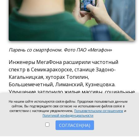
Парень со смартфоном. Фото ПАО «Мегафон»
Инженеры МегаФона расширили частотный
спектр в Семикаракорске, станице Задоно-
Кагальницкая, хуторах Топилин,
Большемечетный, Лиманский, Кузнецовка.
Улучшение затронуло жилые массивы, социальные
и образовательные учреждения. Также
На нашем сайте используются cookie-файлы. Продолжая пользоваться данным
стабильный сигнал теперь доступен на выезде из
сайтом, Вы подтверждаете свое согласие на использование файлов cookie в
соответствии с настоящим уведомлением,
Пользовательским соглашением
и
города — на трассе, соединяющей Ростов,
Политикой конфиденциальности
Семикаракорск и Волгодонск.
СОГЛАСЕН(НА)
Запуск новых базовых станций и модернизация