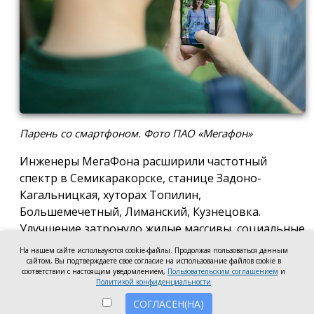
Парень со смартфоном. Фото ПАО «Мегафон»
Инженеры МегаФона расширили частотный
спектр в Семикаракорске, станице Задоно-
Кагальницкая, хуторах Топилин,
Большемечетный, Лиманский, Кузнецовка.
Улучшение затронуло жилые массивы, социальные
и образовательные учреждения. Также
На нашем сайте используются cookie-файлы. Продолжая пользоваться данным
стабильный сигнал теперь доступен на выезде из
сайтом, Вы подтверждаете свое согласие на использование файлов cookie в
соответствии с настоящим уведомлением,
Пользовательским соглашением
и
города — на трассе, соединяющей Ростов,
Политикой конфиденциальности
Семикаракорск и Волгодонск.
СОГЛАСЕН(НА)