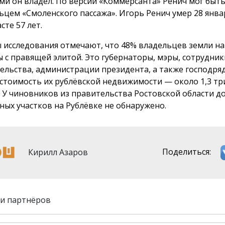
ми он владел. По версии «Коммерсанта» Ренич мог быт
ьцем «Смоленского пассажа». Игорь Ренич умер 28 янва
сте 57 лет.
 исследования отмечают, что 48% владельцев земли на
ы с правящей элитой. Это губернаторы, мэры, сотрудник
ельства, администрации президента, а также господря
стоимость их рублёвской недвижимости — около 1,3 т
. У чиновников из правительства Ростовской области д
ных участков на Рублёвке не обнаружено.
Кирилл Азаров
Поделиться:
и партнёров