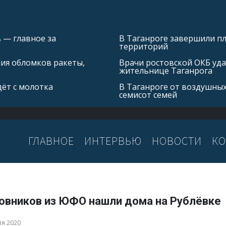
 — главное за
В Таганроге завершили 
территорий
ния обломков ракеты,
Врачи ростовской ОКБ уда
жительнице Таганрога
ёт с молотка
В Таганроге от воздушных
семисот семей
ГЛАВНОЕ
ИНТЕРВЬЮ
НОВОСТИ
КО
новников из ЮФО нашли дома на Рублёвке
ля 2020