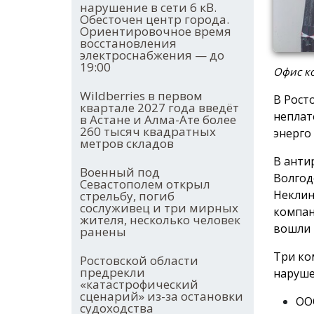
нарушение в сети 6 кВ.
Обесточен центр города.
Ориентировочное время
восстановления
электроснабжения — до
19:00
Офис ко
Wildberries в первом
В Рост
квартале 2027 года введёт
неплат
в Астане и Алма-Ате более
260 тысяч квадратных
энерго
метров складов
В анти
Военный под
Волгод
Севастополем открыл
Неклин
стрельбу, погиб
сослуживец и три мирных
компан
жителя, несколько человек
вошли 
ранены
Три ко
Ростовской области
предрекли
наруше
«катастрофический
сценарий» из-за остановки
ООО
судоходства