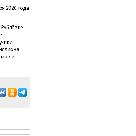
ь
ря 2020 года
 Рублёвке
и
дчики.
риллиона
омов и