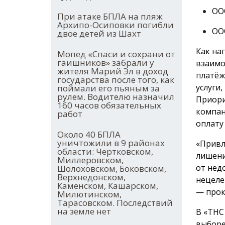
ООО
При атаке БПЛА на пляж
Архипо-Осиповки погибли
ООО
двое детей из Шахт
Как на
Мопед «Спаси и сохрани от
гаишников» забрали у
взаимо
жителя Марий Эл в доход
платёж
государства после того, как
услуги
поймали его пьяным за
рулем. Водителю назначил
Приори
160 часов обязательных
компан
работ
оплату
Около 40 БПЛА
уничтожили в 9 районах
«Привл
области: Чертковском,
лишени
Миллеровском,
от нед
Шолоховском, Боковском,
Верхнедонском,
нецеле
Каменском, Кашарском,
— прок
Милютинском,
Тарасовском. Последствий
на земле нет
В «ТНС
выборе