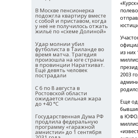
«Курск
В Москве пенсионерка
полево
подожгла квартиру вместе
отправ
с собой и приставом, когда
юстици
у неё не получилось отжать
жильё по «схеме Долиной»
Участо
Удар молнии убил
официа
футболиста в Таиланде во
из них
время матча. Трагедия
произошла на юге страны
миллио
в провинции Наратхиват.
презид
Ещё девять человек
2003 г
пострадали
админи
С 6 по 8 августа в
родилс
Ростовской области
ожидается сильная жара
Еще од
до +40 °С
бывший
Государственная Дума РФ
в ЮФО.
продлила федеральную
миллио
программу «гаражной
«извес
амнистии» до 1 сентября
2031 года