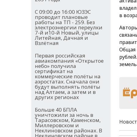
актива
владел
С 09:00 до 16:00 ЮЗЭС
в возра
проводит плановые
работы на ТП - 259. Без
электроэнергии переулки
Авторы
7-й и10-й Новый, улицы
связан
Литейная, Дачная и
правит
Взлётная
Общая 
Первая российская
рублей
авиакомпания «Открытое
земель
небо» получила
сертификат на
коммерческие полёты на
аэростатах. Сначала они
будут выполнять полёты
над Алтаем, а затем и в
других регионах
Больше 40 БПЛА
уничтожили за ночь в
Тарасовском, Каменском,
Новост
Миллеровском и
Неклиновском районах. В
Неклиновском районе в