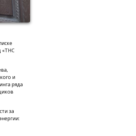
писке
д «ТНС
ева,
кого и
инга ряда
щиков
сти за
энергии: