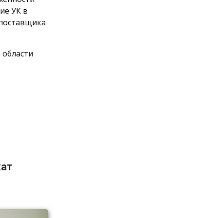
ие УК в
 поставщика
 области
жат