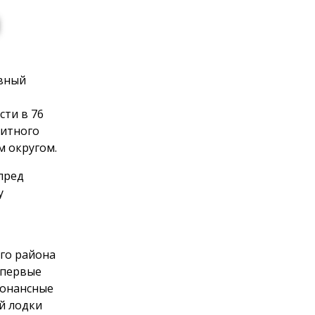
ивный
сти в 76
литного
 округом.
пред
у
го района
 первые
зонансные
й лодки