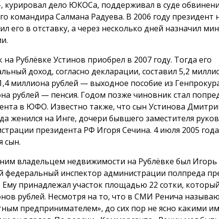
», курировал дело ЮКОСа, поддерживал в суде обвинен
го командира Салмана Радуева. В 2006 году президент
ил его в отставку, а через несколько дней назначил ми
и.
к на Рублёвке Устинов приобрел в 2007 году. Тогда его
льный доход, согласно декларации, составил 5,2 милли
 1,4 миллиона рублей — выходное пособие из Генпрокур
на рублей — пенсия. Годом позже чиновник стал попре
ента в ЮФО. Известно также, что сын Устинова Дмитри
ода женился на Инге, дочери бывшего заместителя руко
страции президента РФ Игоря Сечина. 4 июля 2005 года
я сын.
ним владельцем недвижимости на Рублёвке был Игорь 
 федеральный инспектор администрации полпреда пр
 Ему принадлежал участок площадью 22 сотки, который
нов рублей. Несмотря на то, что в СМИ Ренича называ
тным предпринимателем», до сих пор не ясно какими и