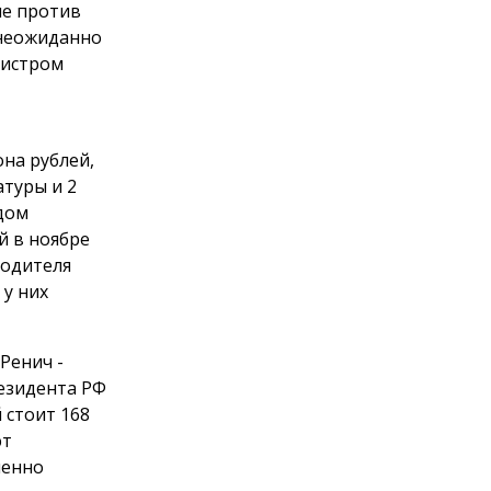
ие против
 неожиданно
нистром
она рублей,
атуры и 2
дом
й в ноябре
водителя
 у них
Ренич -
езидента РФ
 стоит 168
ют
менно