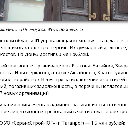
мпании «ТНС энерго». Фото donnews.ru
овской области 41 управляющая компания оказалась в с
ельщиков за электроэнергию. Их суммарный долг пере
 Ростов-на-Дону» достиг 60 млн рублей.
рейтинг вошли организации из Ростова, Батайска, Звер
онска, Новочеркасска, а также Аксайского, Красносулинс
овского районов. Несмотря на исключение из антирейт
ий, погасивших задолженность, в перечень неплатель
7 новых организаций.
мпании привлечены к административной ответственно
ние лицензионных требований в части оплаты электро
 УО «СервисСтрой-ЮГ» (г. Таганрог) — 1,5 млн рублей;