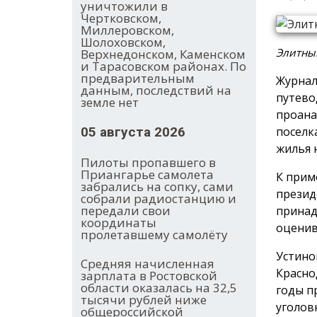
уничтожили в
Чертковском,
Миллеровском,
Шолоховском,
Элитный
Верхнедонском, Каменском
и Тарасовском районах. По
предварительным
Журнал
данным, последствий на
путево
земле нет
проана
поселк
05 августа 2026
жилья 
Пилоты пропавшего в
Приангарье самолета
К прим
забрались на сопку, сами
презид
собрали радиостанцию и
передали свои
принад
координаты
оценив
пролетавшему самолёту
Устино
Средняя начисленная
Красно
зарплата в Ростовской
области оказалась на 32,5
годы п
тысячи рублей ниже
уголов
общероссийской