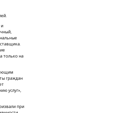
лей.
 и
ичный,
унальные
оставщика.
щие
а только на
дующим
ты граждан
ет
ию услуг»,
призвали при
женности