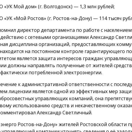
 «УК Мой дом» (г. Волгодонск) — 1,3 млн рублей;
 «УК «Мой Ростов» (г. Ростов-на-Дону) — 114 тысяч руб
помнил директор департамента по работе с населением
действию с сетевыми организациями Александр Светл
ная дисциплина организаций, предоставляющих комм
, находится на постоянном контроле гарантирующего п
тетом является защита интересов граждан: управляю
ии должны направлять полученные от жителей средств
 фактически потребленной электроэнергии.
ечение к административной ответственности с после
ем лицензии является одной из эффективных мер защи
обросовестных управляющих компаний, она препятству
вому использованию средств и некачественному оказан
омментировал Александр Светличный.
 энерго Ростов-на-Дону» жителей Ростовской области 
 управляющей компании уточнять сведения о её задол