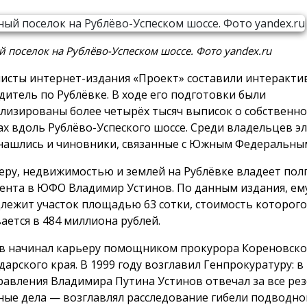
 поселок на Рублёво-Успеском шоссе. Фото yandex.ru
исты интернет-издания «Проект» составили интеракт
дитель по Рублёвке. В ходе его подготовки были
лизированы более четырёх тысяч выписок о собственно
ах вдоль Рублёво-Успеского шоссе. Среди владельцев э
нашлись и чиновники, связанные с Южным Федеральным
еру, недвижимостью и землей на Рублёвке владеет пол
ента в ЮФО Владимир Устинов. По данным издания, ем
лежит участок площадью 63 сотки, стоимость которого
ается в 484 миллиона рублей.
в начинал карьеру помощником прокурора Кореновско
дарского края. В 1999 году возглавил Генпрокуратуру: в
равления Владимира Путина Устинов отвечал за все ре
ные дела — возглавлял расследование гибели подводно