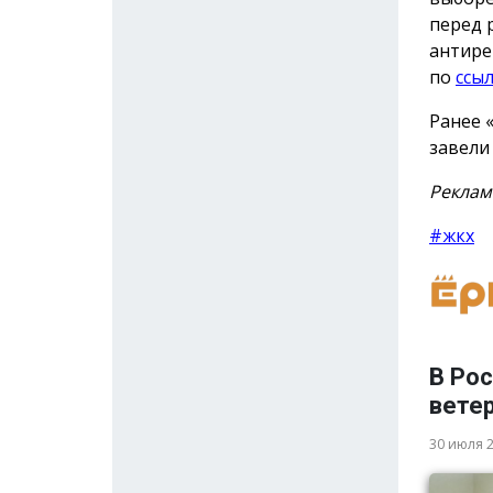
перед 
антире
по
ссы
Ранее 
завел
Реклам
#жкх
В Ро
вете
30 июля 