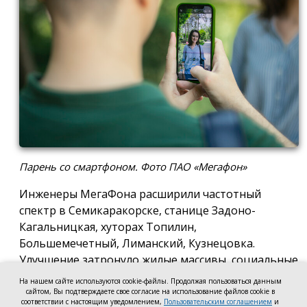
Парень со смартфоном. Фото ПАО «Мегафон»
Инженеры МегаФона расширили частотный
спектр в Семикаракорске, станице Задоно-
Кагальницкая, хуторах Топилин,
Большемечетный, Лиманский, Кузнецовка.
Улучшение затронуло жилые массивы, социальные
и образовательные учреждения. Также
На нашем сайте используются cookie-файлы. Продолжая пользоваться данным
стабильный сигнал теперь доступен на выезде из
сайтом, Вы подтверждаете свое согласие на использование файлов cookie в
соответствии с настоящим уведомлением,
Пользовательским соглашением
и