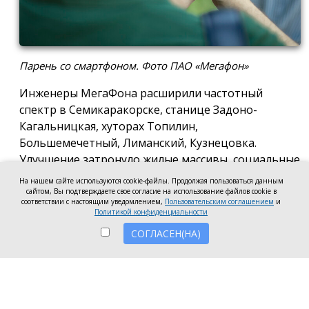
Парень со смартфоном. Фото ПАО «Мегафон»
Инженеры МегаФона расширили частотный
спектр в Семикаракорске, станице Задоно-
Кагальницкая, хуторах Топилин,
Большемечетный, Лиманский, Кузнецовка.
Улучшение затронуло жилые массивы, социальные
и образовательные учреждения. Также
На нашем сайте используются cookie-файлы. Продолжая пользоваться данным
стабильный сигнал теперь доступен на выезде из
сайтом, Вы подтверждаете свое согласие на использование файлов cookie в
соответствии с настоящим уведомлением,
Пользовательским соглашением
и
города — на трассе, соединяющей Ростов,
Политикой конфиденциальности
Семикаракорск и Волгодонск.
СОГЛАСЕН(НА)
Запуск новых базовых станций и модернизация
существующих помогли нарастить скорость
мобильного интернета до 70 Мбит/с как в столице
района, так и в небольших населённых пунктах.