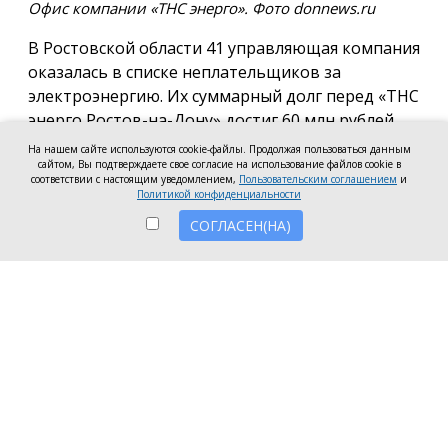
Офис компании «ТНС энерго». Фото donnews.ru
В Ростовской области 41 управляющая компания
оказалась в списке неплательщиков за
электроэнергию. Их суммарный долг перед «ТНС
энерго Ростов-на-Дону» достиг 60 млн рублей.
На нашем сайте используются cookie-файлы. Продолжая пользоваться данным
В антирейтинг вошли организации из Ростова,
сайтом, Вы подтверждаете свое согласие на использование файлов cookie в
соответствии с настоящим уведомлением,
Пользовательским соглашением
и
Батайска, Зверева, Волгодонска, Новочеркасска, а
Политикой конфиденциальности
также Аксайского, Красносулинского и
СОГЛАСЕН(НА)
Неклиновского районов. Несмотря на исключение
из антирейтинга ряда компаний, погасивших
задолженность, в перечень неплательщиков
вошли 7 новых организаций.
Три компании привлечены к административной
ответственности за нарушение лицензионных
требований в части оплаты электроэнергии:
ООО УО «СервисСтрой-ЮГ» (г. Таганрог) — 1,5