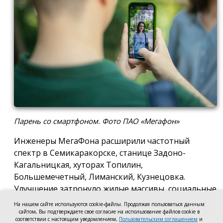
Парень со смартфоном. Фото ПАО «Мегафон»
Инженеры МегаФона расширили частотный
спектр в Семикаракорске, станице Задоно-
Кагальницкая, хуторах Топилин,
Большемечетный, Лиманский, Кузнецовка.
Улучшение затронуло жилые массивы, социальные
и образовательные учреждения. Также
На нашем сайте используются cookie-файлы. Продолжая пользоваться данным
стабильный сигнал теперь доступен на выезде из
сайтом, Вы подтверждаете свое согласие на использование файлов cookie в
соответствии с настоящим уведомлением,
Пользовательским соглашением
и