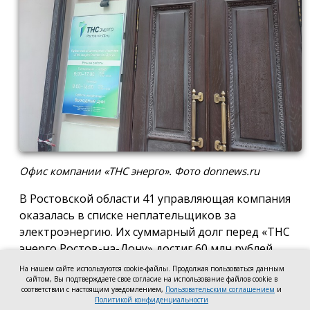
Офис компании «ТНС энерго». Фото donnews.ru
В Ростовской области 41 управляющая компания
оказалась в списке неплательщиков за
электроэнергию. Их суммарный долг перед «ТНС
энерго Ростов-на-Дону» достиг 60 млн рублей.
На нашем сайте используются cookie-файлы. Продолжая пользоваться данным
В антирейтинг вошли организации из Ростова,
сайтом, Вы подтверждаете свое согласие на использование файлов cookie в
соответствии с настоящим уведомлением,
Пользовательским соглашением
и
Батайска, Зверева, Волгодонска, Новочеркасска, а
Политикой конфиденциальности
также Аксайского, Красносулинского и