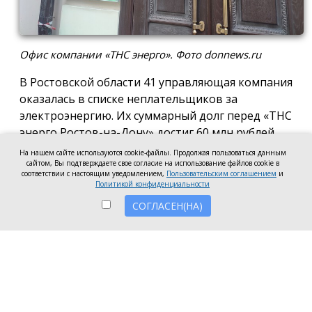
Офис компании «ТНС энерго». Фото donnews.ru
В Ростовской области 41 управляющая компания
оказалась в списке неплательщиков за
электроэнергию. Их суммарный долг перед «ТНС
энерго Ростов-на-Дону» достиг 60 млн рублей.
На нашем сайте используются cookie-файлы. Продолжая пользоваться данным
В антирейтинг вошли организации из Ростова,
сайтом, Вы подтверждаете свое согласие на использование файлов cookie в
соответствии с настоящим уведомлением,
Пользовательским соглашением
и
Батайска, Зверева, Волгодонска, Новочеркасска, а
Политикой конфиденциальности
также Аксайского, Красносулинского и
СОГЛАСЕН(НА)
Неклиновского районов. Несмотря на исключение
из антирейтинга ряда компаний, погасивших
задолженность, в перечень неплательщиков
вошли 7 новых организаций.
Три компании привлечены к административной
ответственности за нарушение лицензионных