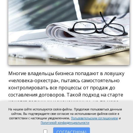
Многие владельцы бизнеса попадают в ловушку
«человека-оркестра», пытаясь самостоятельно
контролировать все процессы: от продаж до
составления договоров. Такой подход на старте
кажется логичным и экономичным, но по мере
роста компании он неизбежно становится
На нашем сайте используются cookie-файлы. Продолжая пользоваться данным
сайтом, Вы подтверждаете свое согласие на использование файлов cookie в
тормозом развития. Собственник просто тонет в
соответствии с настоящим уведомлением,
Пользовательским соглашением
и
операционке, теряя фокус на стратегических целях
Политикой конфиденциальности
и масштабировании.
СОГЛАСЕН(НА)