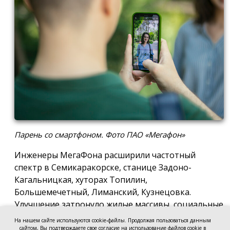
Парень со смартфоном. Фото ПАО «Мегафон»
Инженеры МегаФона расширили частотный
спектр в Семикаракорске, станице Задоно-
Кагальницкая, хуторах Топилин,
Большемечетный, Лиманский, Кузнецовка.
Улучшение затронуло жилые массивы, социальные
и образовательные учреждения. Также
На нашем сайте используются cookie-файлы. Продолжая пользоваться данным
стабильный сигнал теперь доступен на выезде из
сайтом, Вы подтверждаете свое согласие на использование файлов cookie в