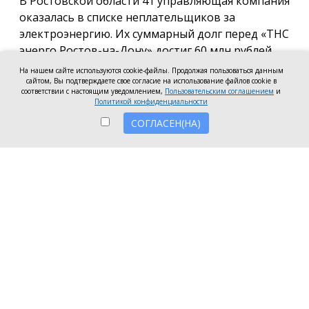
В Ростовской области 41 управляющая компания
оказалась в списке неплательщиков за
электроэнергию. Их суммарный долг перед «ТНС
энерго Ростов-на-Дону» достиг 60 млн рублей.
На нашем сайте используются cookie-файлы. Продолжая пользоваться данным
В антирейтинг вошли организации из Ростова,
сайтом, Вы подтверждаете свое согласие на использование файлов cookie в
соответствии с настоящим уведомлением,
Пользовательским соглашением
и
Батайска, Зверева, Волгодонска, Новочеркасска, а
Политикой конфиденциальности
также Аксайского, Красносулинского и
СОГЛАСЕН(НА)
Неклиновского районов. Несмотря на исключение
из антирейтинга ряда компаний, погасивших
задолженность, в перечень неплательщиков
вошли 7 новых организаций.
Три компании привлечены к административной
ответственности за нарушение лицензионных
требований в части оплаты электроэнергии:
ООО УО «СервисСтрой-ЮГ» (г. Таганрог) — 1,5
млн рублей;