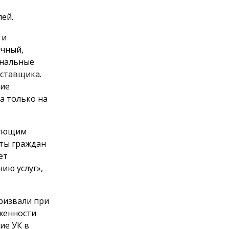
лей.
 и
ичный,
унальные
оставщика.
щие
а только на
дующим
ты граждан
ет
ию услуг»,
призвали при
женности
ие УК в