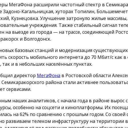
ры МегаФона расширили частотный спектр в Семикара
е Задоно-Кагальницкая, хуторах Топилин, Большемече
кий, Кузнецовка. Улучшение затронуло жилые массивы
зовательные учреждения. Также стабильный сигнал теп
ен на выезде из города — на трассе, соединяющей Росто
ракорск и Волгодонск.
 новых базовых станций и модернизация существующих
ить скорость мобильного интернета до 70 Мбит/с как в
, так и в небольших населённых пунктах.
общил директор
МегаФона
в Ростовской области Алексе
 Семикаракорского района стали активнее пользовать
ет сервисами.
нным наших аналитиков, с начала года в районе вырос с
сурсы, особенно на соцсети и киноплатформы. Их посещ
илась на 62% по сравнению с прошлым годом. Со своей
но развиваем телеком инфраструктуру на территории в
а, адаптируя её под растущие потребности абонентов 