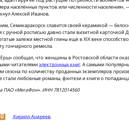
мера населённых пунктов или численности населения», 
кнул Алексей Иванов.
им, Семикаракорск славится своей керамикой — бело
я с ручной росписью давно стали визитной карточкой 
Богатые залежи местной глины ещё в XIX веке способств
ту гончарного ремесла.
«Ёрш» сообщал, что женщины в Ростовской области ока
ыми читателями
электронных книг
. А самыми популяр
и сезона по количеству проданных экземпляров произ
е стали любовные романы, фэнтези и книги о попаданца
а ПАО «МегаФон». ИНН 7812014560
Кирилл Андреев