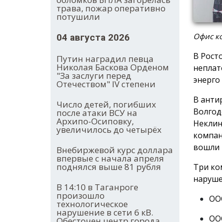
трава, пожар оперативно
потушили
Офис ко
04 августа 2026
В Рост
Путин наградил певца
Николая Баскова Орденом
неплат
"За заслуги перед
энерго
Отечеством" IV степени
В анти
Число детей, погибших
Волгод
после атаки ВСУ на
Архипо-Осиповку,
Неклин
увеличилось до четырёх
компан
вошли 
Внебиржевой курс доллара
впервые с начала апреля
поднялся выше 81 рубля
Три ко
наруше
В 14:10 в Таганроге
произошло
ООО
технологическое
нарушение в сети 6 кВ.
ООО
Обесточен центр города.