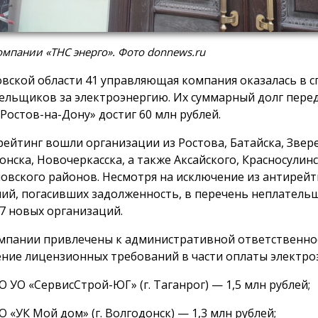
мпании «ТНС энерго». Фото donnews.ru
овской области 41 управляющая компания оказалась в с
ельщиков за электроэнергию. Их суммарный долг пере
 Ростов-на-Дону» достиг 60 млн рублей.
рейтинг вошли организации из Ростова, Батайска, Звер
онска, Новочеркасска, а также Аксайского, Красносулинс
овского районов. Несмотря на исключение из антирейт
ий, погасивших задолженность, в перечень неплатель
7 новых организаций.
мпании привлечены к административной ответственно
ние лицензионных требований в части оплаты электро
 УО «СервисСтрой-ЮГ» (г. Таганрог) — 1,5 млн рублей;
 «УК Мой дом» (г. Волгодонск) — 1,3 млн рублей;