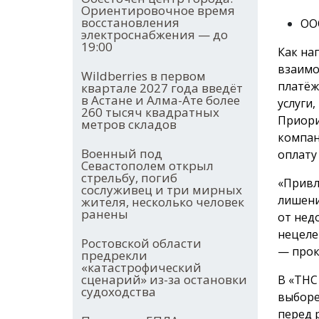
Ориентировочное время
восстановления
ООО
электроснабжения — до
19:00
Как на
взаимо
Wildberries в первом
платёж
квартале 2027 года введёт
в Астане и Алма-Ате более
услуги
260 тысяч квадратных
Приори
метров складов
компан
Военный под
оплату
Севастополем открыл
стрельбу, погиб
«Привл
сослуживец и три мирных
лишени
жителя, несколько человек
ранены
от нед
нецеле
Ростовской области
— прок
предрекли
«катастрофический
сценарий» из-за остановки
В «ТНС
судоходства
выборе
перед 