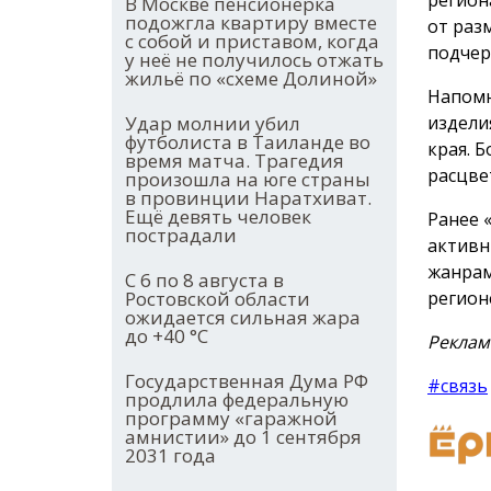
В Москве пенсионерка
подожгла квартиру вместе
от раз
с собой и приставом, когда
подчер
у неё не получилось отжать
жильё по «схеме Долиной»
Напомн
издели
Удар молнии убил
футболиста в Таиланде во
края. 
время матча. Трагедия
расцве
произошла на юге страны
в провинции Наратхиват.
Ещё девять человек
Ранее 
пострадали
активн
жанрам
С 6 по 8 августа в
регион
Ростовской области
ожидается сильная жара
до +40 °С
Реклам
Государственная Дума РФ
#связь
продлила федеральную
программу «гаражной
амнистии» до 1 сентября
2031 года