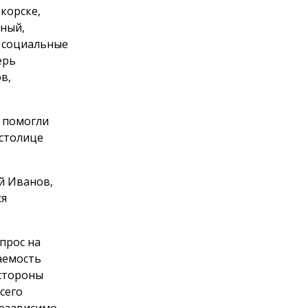
корске,
тный,
, социальные
ерь
в,
 помогли
 столице
й Иванов,
ся
прос на
аемость
 стороны
сего
независимо