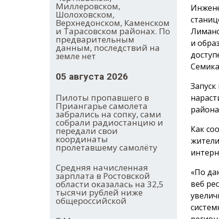
Миллеровском,
Инжене
Шолоховском,
станиц
Верхнедонском, Каменском
и Тарасовском районах. По
Лиманс
предварительным
и обра
данным, последствий на
доступ
земле нет
Семика
05 августа 2026
Запуск
Пилоты пропавшего в
нараст
Приангарье самолета
района
забрались на сопку, сами
собрали радиостанцию и
Как со
передали свои
координаты
жители
пролетавшему самолёту
интерн
Средняя начисленная
«По да
зарплата в Ростовской
веб ре
области оказалась на 32,5
тысячи рублей ниже
увелич
общероссийской
систем
регион