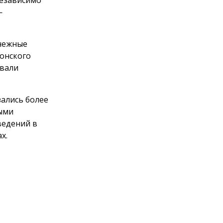
—
снежные
Донского
овали
зались более
ными
ведений в
х.