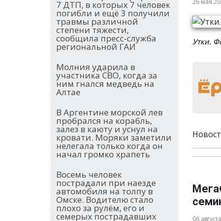
26 мая 2
7 ДТП, в которых 7 человек
погибли и ещё 3 получили
травмы различной
степени тяжести,
сообщила пресс-служба
Утки. Фо
региональной ГАИ
Молния ударила в
участника СВО, когда за
ним гнался медведь на
Алтае
В Аргентине морской лев
пробрался на корабль,
залез в каюту и уснул на
Новост
кровати. Моряки заметили
нелегала только когда он
начал громко храпеть
Восемь человек
пострадали при наезде
Мега
автомобиля на толпу в
Омске. Водителю стало
семи
плохо за рулём, его и
семерых пострадавших
06 август