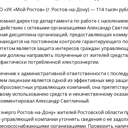
 «УК «Мой Ростов» (г. Ростов-на-Дону) — 114 тысяч руб
помнил директор департамента по работе с населением
действию с сетевыми организациями Александр Светл
ная дисциплина организаций, предоставляющих комм
, находится на постоянном контроле гарантирующего п
тетом является защита интересов граждан: управляю
ии должны направлять полученные от жителей средств
 фактически потребленной электроэнергии.
ечение к административной ответственности с после
ем лицензии является одной из эффективных мер защи
обросовестных управляющих компаний, она препятству
вому использованию средств и некачественному оказан
омментировал Александр Светличный.
 энерго Ростов-на-Дону» жителей Ростовской области 
 управляющей компании уточнять сведения о её задол
ресурсоснабжающими организациями. Проверить налич