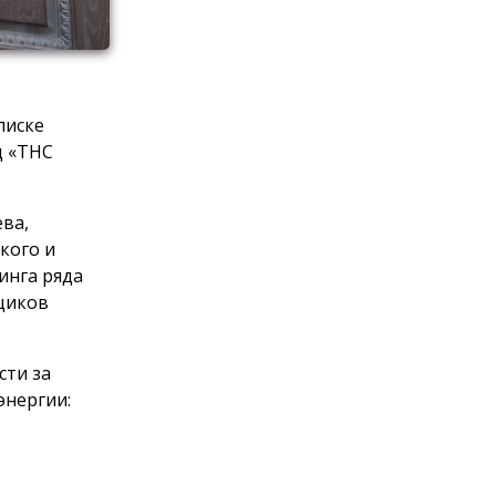
писке
д «ТНС
ева,
кого и
инга ряда
щиков
сти за
энергии: