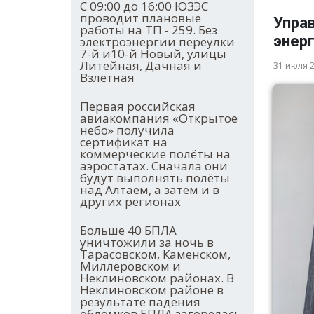
С 09:00 до 16:00 ЮЗЭС
проводит плановые
Упра
работы на ТП - 259. Без
энер
электроэнергии переулки
7-й и10-й Новый, улицы
Литейная, Дачная и
31 июля 
Взлётная
Первая российская
авиакомпания «Открытое
небо» получила
сертификат на
коммерческие полёты на
аэростатах. Сначала они
будут выполнять полёты
над Алтаем, а затем и в
других регионах
Больше 40 БПЛА
уничтожили за ночь в
Тарасовском, Каменском,
Миллеровском и
Неклиновском районах. В
Неклиновском районе в
результате падения
обломков БПЛА загорелась