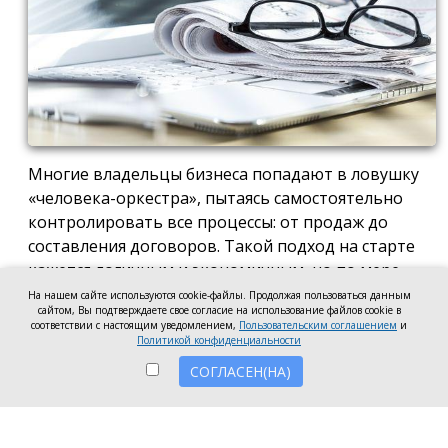
Многие владельцы бизнеса попадают в ловушку
«человека-оркестра», пытаясь самостоятельно
контролировать все процессы: от продаж до
составления договоров. Такой подход на старте
кажется логичным и экономичным, но по мере
роста компании он неизбежно становится
На нашем сайте используются cookie-файлы. Продолжая пользоваться данным
сайтом, Вы подтверждаете свое согласие на использование файлов cookie в
тормозом развития. Собственник просто тонет в
соответствии с настоящим уведомлением,
Пользовательским соглашением
и
операционке, теряя фокус на стратегических целях
Политикой конфиденциальности
и масштабировании.
СОГЛАСЕН(НА)
Делегирование сложных функций профильным
экспертам — это не просто разгрузка графика, а