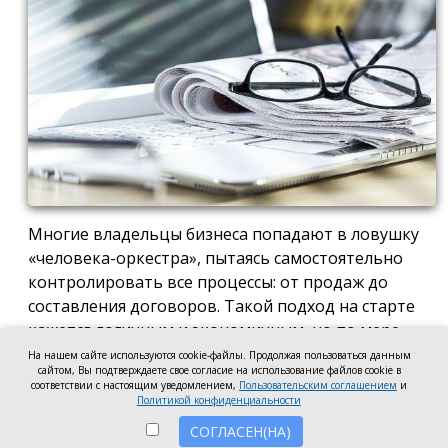
Многие владельцы бизнеса попадают в ловушку
«человека-оркестра», пытаясь самостоятельно
контролировать все процессы: от продаж до
составления договоров. Такой подход на старте
кажется логичным и экономичным, но по мере
роста компании он неизбежно становится
На нашем сайте используются cookie-файлы. Продолжая пользоваться данным
сайтом, Вы подтверждаете свое согласие на использование файлов cookie в
тормозом развития. Собственник просто тонет в
соответствии с настоящим уведомлением,
Пользовательским соглашением
и
операционке, теряя фокус на стратегических целях
Политикой конфиденциальности
и масштабировании.
СОГЛАСЕН(НА)