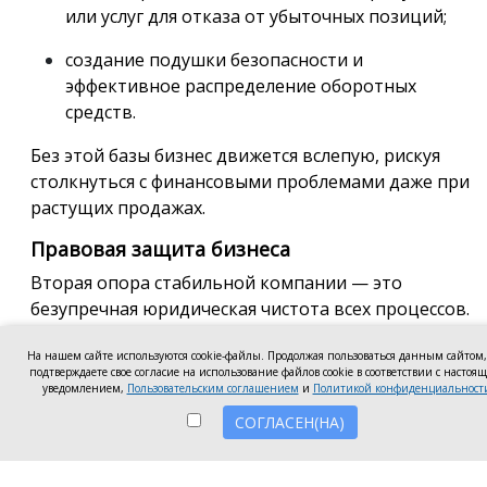
или услуг для отказа от убыточных позиций;
создание подушки безопасности и
эффективное распределение оборотных
средств.
Без этой базы бизнес движется вслепую, рискуя
столкнуться с финансовыми проблемами даже при
растущих продажах.
Правовая защита бизнеса
Вторая опора стабильной компании — это
безупречная юридическая чистота всех процессов.
Скачанный из интернета шаблон договора может
На нашем сайте используются cookie-файлы. Продолжая пользоваться данным сайтом
сэкономить пять минут времени, но в будущем
подтверждаете свое согласие на использование файлов cookie в соответствии с настоя
обернуться миллионными убытками и судебными
уведомлением,
Пользовательским соглашением
и
Политикой конфиденциальност
тяжбами. Юридический консалтинг необходим не
СОГЛАСЕН(НА)
только когда проблема уже возникла, но и для
того, чтобы она вообще не появилась на