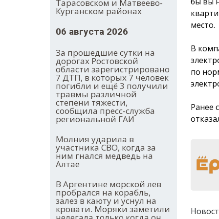
бы вы 
Тарасовском и Матвеево-
Курганском районах
кварти
место.
06 августа 2026
В комп
За прошедшие сутки на
электр
дорогах Ростовской
области зарегистрировано
по нор
7 ДТП, в которых 7 человек
электр
погибли и ещё 3 получили
травмы различной
степени тяжести,
Ранее 
сообщила пресс-служба
отказа
региональной ГАИ
Молния ударила в
участника СВО, когда за
ним гнался медведь на
Алтае
В Аргентине морской лев
пробрался на корабль,
залез в каюту и уснул на
кровати. Моряки заметили
Новост
нелегала только когда он