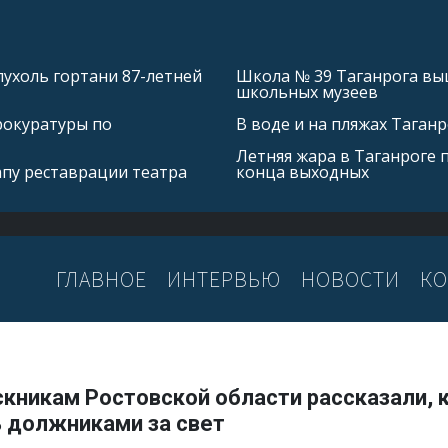
ухоль гортани 87-летней
Школа № 39 Таганрога выш
школьных музеев
рокуратуры по
В воде и на пляжах Таган
Летняя жара в Таганроге 
апу реставрации театра
конца выходных
ГЛАВНОЕ
ИНТЕРВЬЮ
НОВОСТИ
КО
кникам Ростовской области рассказали, к
ь должниками за свет