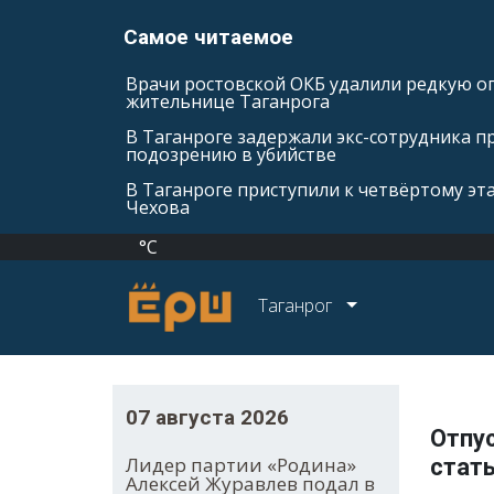
Самое читаемое
Врачи ростовской ОКБ удалили редкую оп
жительнице Таганрога
В Таганроге задержали экс-сотрудника п
подозрению в убийстве
В Таганроге приступили к четвёртому эт
Чехова
°C
Таганрог
07 августа 2026
Отпус
Лидер партии «Родина»
стат
Алексей Журавлев подал в