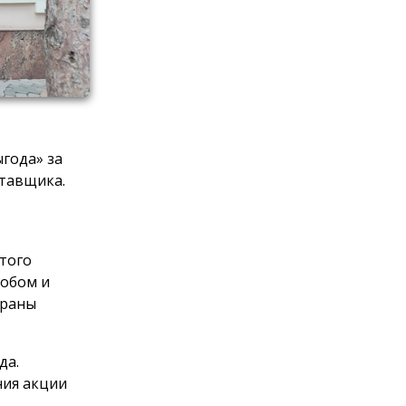
года» за
тавщика.
этого
обом и
браны
да.
ния акции