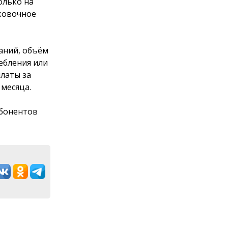
олько на
рковочное
аний, объём
ебления или
латы за
 месяца.
абонентов