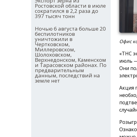
Экспорт зерна из
Ростовской области в июле
сократился в 2,2 раза до
397 тысяч тонн
Ночью 6 августа больше 20
беспилотников
уничтожили в
Офис ко
Чертковском,
Миллеровском,
«ТНС э
Шолоховском,
Верхнедонском, Каменском
июль —
и Тарасовском районах. По
Они по
предварительным
данным, последствий на
электр
земле нет
Акция 
необхо
подтве
случай
Розыгр
Ознако
можно