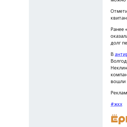
Отмети
квитан
Ранее 
оказал
долг п
В
анти
Волгод
Неклин
компан
вошли 
Реклам
#жкх