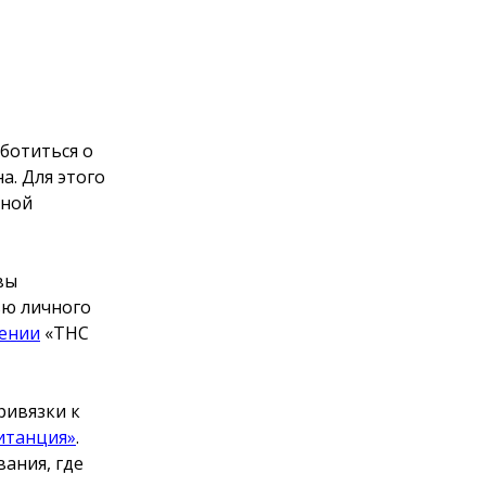
ботиться о
а. Для этого
нной
вы
ью личного
ении
«ТНС
ривязки к
итанция»
.
ания, где