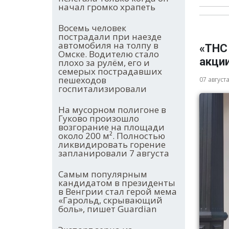
начал громко храпеть
Восемь человек
пострадали при наезде
автомобиля на толпу в
«ТНС
Омске. Водителю стало
акци
плохо за рулём, его и
семерых пострадавших
пешеходов
07 август
госпитализировали
На мусорном полигоне в
Гуково произошло
возгорание на площади
около 200 м². Полностью
ликвидировать горение
запланировали 7 августа
Самым популярным
кандидатом в президенты
в Венгрии стал герой мема
«Гарольд, скрывающий
боль», пишет Guardian