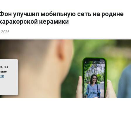
Фон улучшил мобильную сеть на родине
каракорской керамики
а 2026
ом, Вы
оящим
сти