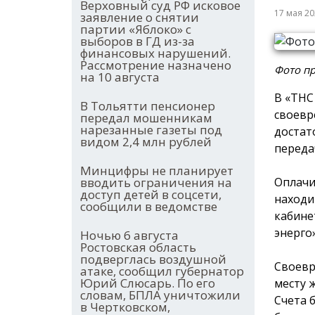
Верховный суд РФ исковое
17 мая 2
заявление о снятии
партии «Яблоко» с
выборов в ГД из-за
финансовых нарушений.
Рассмотрение назначено
Фото пр
на 10 августа
В «ТНС
В Тольятти пенсионер
своевр
передал мошенникам
нарезанные газеты под
достат
видом 2,4 млн рублей
переда
Минцифры не планирует
Оплачи
вводить ограничения на
доступ детей в соцсети,
находи
сообщили в ведомстве
кабине
энерго»
Ночью 6 августа
Ростовская область
подверглась воздушной
Своевр
атаке, сообщил губернатор
Юрий Слюсарь. По его
месту 
словам, БПЛА уничтожили
Счета 
в Чертковском,