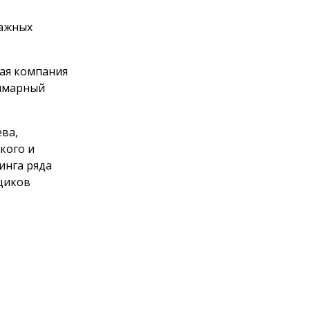
мажных
щая компания
уммарный
ева,
кого и
инга ряда
щиков